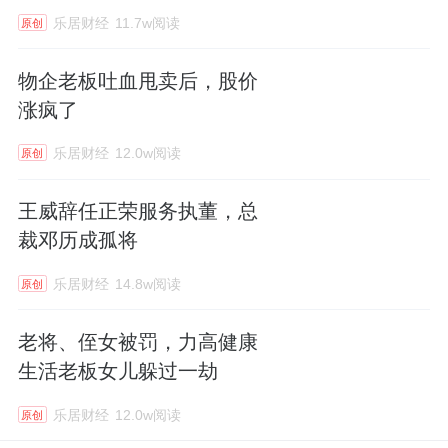
乐居财经
11.7w阅读
原创
物企老板吐血甩卖后，股价
涨疯了
乐居财经
12.0w阅读
原创
王威辞任正荣服务执董，总
裁邓历成孤将
乐居财经
14.8w阅读
原创
老将、侄女被罚，力高健康
生活老板女儿躲过一劫
乐居财经
12.0w阅读
原创