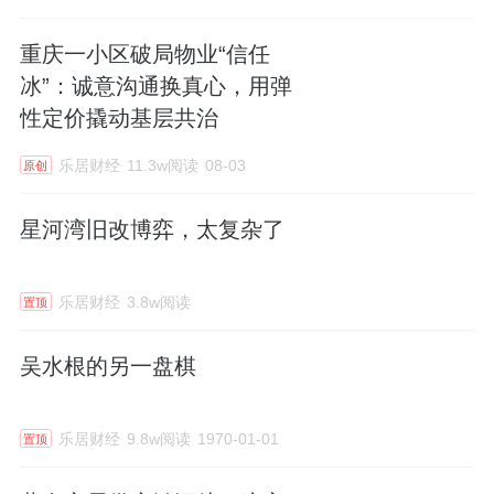
重庆一小区破局物业“信任
冰”：诚意沟通换真心，用弹
性定价撬动基层共治
乐居财经
11.3w阅读
08-03
原创
星河湾旧改博弈，太复杂了
乐居财经
3.8w阅读
置顶
吴水根的另一盘棋
乐居财经
9.8w阅读
1970-01-01
置顶