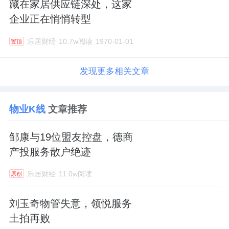
藏在家居供应链深处，这家
企业正在悄悄转型
乐居财经
10.7w阅读
1970-01-01
置顶
发现更多相关文章
物业K线
文章推荐
邹康与19位盟友控盘，德商
产投服务散户绝迹
乐居财经
11.0w阅读
原创
刘玉奇物管失意，领悦服务
土拍再败