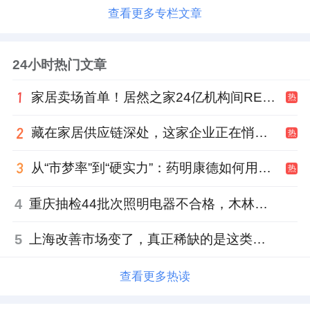
查看更多专栏文章
24小时热门文章
家居卖场首单！居然之家24亿机构间REITs获深交所无异议函
热
藏在家居供应链深处，这家企业正在悄悄转型
热
从“市梦率”到“硬实力”：药明康德如何用业绩填平2021年估值鸿沟？
热
4
重庆抽检44批次照明电器不合格，木林森全资子公司被点名
5
上海改善市场变了，真正稀缺的是这类社区
查看更多热读