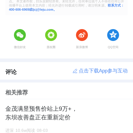
点。 本文著作权，归乐居财经所有。未经允许，任何单位或个人不得在任何公开
传播平台上使用本文内容；经允许进行转载或引用时，请注明来源。
联系方式：
400-606-6969或ljcj@leju.com。
微信好友
朋友圈
新浪微博
QQ空间
点击下载App参与互动
评论
相关推荐
金茂满昱预售价站上9万+，
东坝改善盘正在重新定价
进深
10.6w阅读
08-03