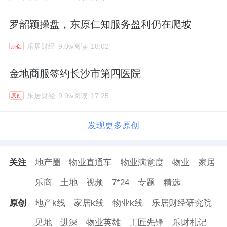
罗韶颖操盘，东原仁知服务盈利仍在爬坡
乐居财经
9.0w阅读
18:02
原创
金地商服签约长沙市第四医院
乐居财经
9.9w阅读
17:25
原创
发现更多原创
关注
地产圈
物业直通车
物业满意度
物业
家居
乐商
土地
视频
7*24
专题
精选
原创
地产k线
家居k线
物业k线
乐居财经研究院
见地
进深
物业英雄
工匠先锋
乐财札记