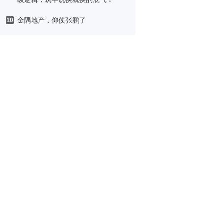
金隅地产，仰仗张鹏了
10