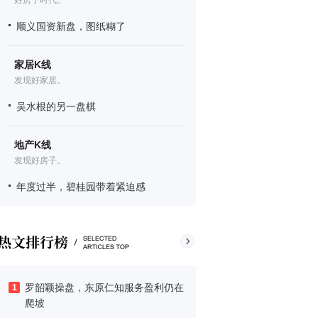
好房子时代。
顺义国资新盘，图纸糊了
家居K线
发现好家居。
吴水根的另一盘棋
地产K线
发现好房子。
年度过半，碧桂园带着紧迫感
罗韶颖操盘，东原仁知服务盈利仍在
1
爬坡