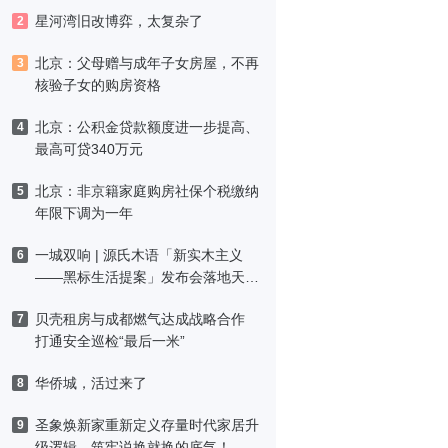
星河湾旧改博弈，太复杂了
2
北京：父母赠与成年子女房屋，不再
3
核验子女的购房资格
北京：公积金贷款额度进一步提高、
4
最高可贷340万元
北京：非京籍家庭购房社保个税缴纳
5
年限下调为一年
一城双响 | 源氏木语「新实木主义
6
——黑标生活提案」发布会落地天
津，黑标旗舰店盛大启幕
贝壳租房与成都燃气达成战略合作
7
打通安全巡检“最后一米”
华侨城，活过来了
8
圣象焕新家重新定义存量时代家居升
9
级逻辑，筑牢说换就换的底气！