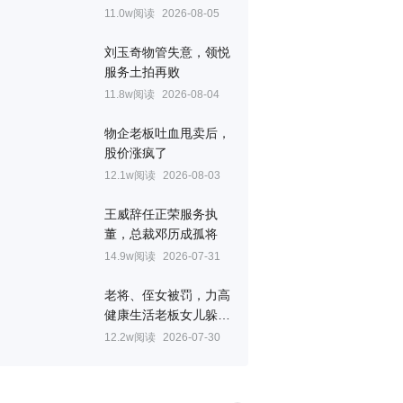
11.0w阅读
2026-08-05
刘玉奇物管失意，领悦
服务土拍再败
11.8w阅读
2026-08-04
物企老板吐血甩卖后，
股价涨疯了
12.1w阅读
2026-08-03
王威辞任正荣服务执
董，总裁邓历成孤将
14.9w阅读
2026-07-31
老将、侄女被罚，力高
健康生活老板女儿躲过
一劫
12.2w阅读
2026-07-30