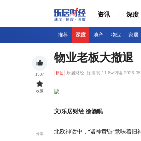
资讯
深度
推荐
深度
地产
物业
家居
物业老板大撤退
乐居财经
徐酒眠
11.8w阅读
2026-05
原创
1537
收藏
文/乐居财经 徐酒眠
北欧神话中，“诸神黄昏”意味着旧
分享