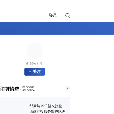
登录
6.49w关注
关注
邹康与19位盟友控盘，
德商产投服务散户绝迹