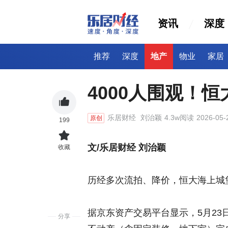
资讯
深度
推荐
深度
地产
物业
家居
4000人围观！
乐居财经
刘治颖
4.3w阅读
2026-05-
原创
199
文/乐居财经 刘治颖
收藏
历经多次流拍、降价，恒大海上城
据京东资产交易平台显示，5月23
分享