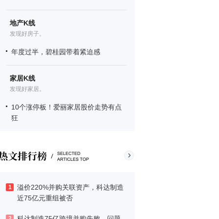
地产K线
发现好房子。
年度过半，碧桂园带着紧迫感
家居K线
发现好家居。
10个涨停板！爱丽家居股价走势有点
狂
溢价220%并购关联资产，科达制造
1
近75亿元重组被否
科达制造75亿跨境并购失败，问题
2