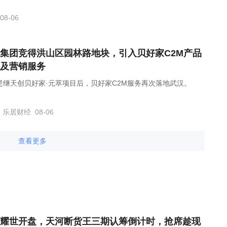
08-06
集团竞得洪山区园林路地块，引入贝好家C2M产品
及营销服务
是继天创贝好家·元萃项目后，贝好家C2M服务再次落地武汉。
乐居财经
08-06
查看更多
耀世开盘，天河断货王三期认筹倒计时，抢席趁现