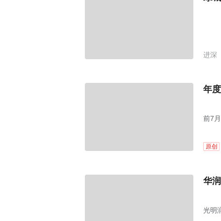
进深
年度
前7月
原创
华润
光明