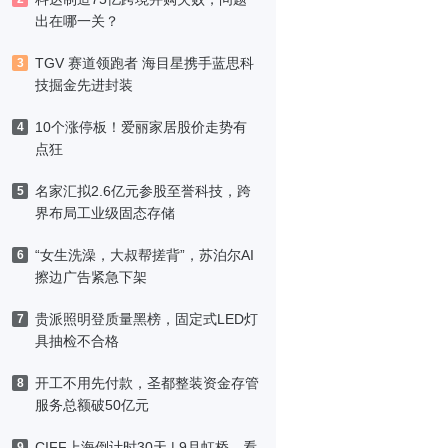
出在哪一关？
TGV 赛道领跑者 海目星携手蓝思科
3
技掘金先进封装
10个涨停板！爱丽家居股价走势有
4
点狂
名家汇拟2.6亿元参股至誉科技，跨
5
界布局工业级固态存储
“女生洗澡，大叔帮搓背”，苏泊尔AI
6
擦边广告紧急下架
贵派照明登质量黑榜，固定式LED灯
7
具抽检不合格
开工不用先付款，圣都整装资金存管
8
服务总额破50亿元
CIFF上海倒计时30天 | 9月虹桥，看
9