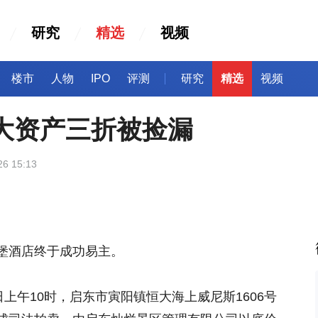
研究
精选
视频
楼市
人物
IPO
评测
研究
精选
视频
恒大资产三折被捡漏
26 15:13
堡酒店终于成功易主。
日上午10时，启东市寅阳镇恒大海上威尼斯1606号