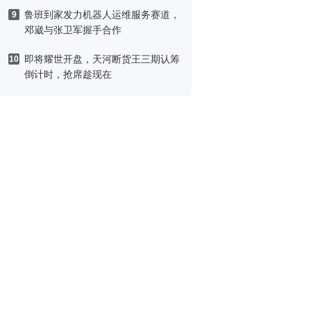
鲁班到家发力机器人运维服务赛道，
9
邓崴与张卫军握手合作
即将耀世开盘，天河断货王三期认筹
10
倒计时，抢席趁现在