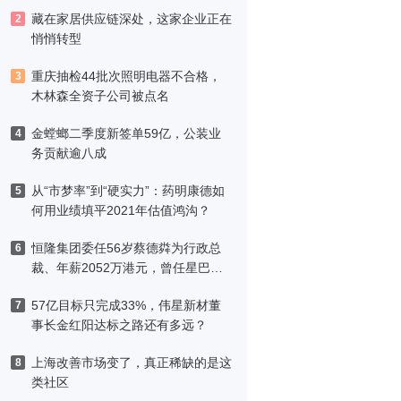
藏在家居供应链深处，这家企业正在
2
悄悄转型
重庆抽检44批次照明电器不合格，
3
木林森全资子公司被点名
金螳螂二季度新签单59亿，公装业
4
务贡献逾八成
从“市梦率”到“硬实力”：药明康德如
5
何用业绩填平2021年估值鸿沟？
恒隆集团委任56岁蔡德粦为行政总
6
裁、年薪2052万港元，曾任星巴克
中国CEO
57亿目标只完成33%，伟星新材董
7
事长金红阳达标之路还有多远？
上海改善市场变了，真正稀缺的是这
8
类社区