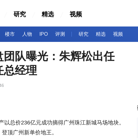
研究
精选
视频
楼市
人物
IPO
评测
研究
精选
视频
盘团队曝光：朱辉松出任
任总经理
46
产以总价236亿元成功摘得广州珠江新城马场地块。
㎡，登顶广州新单价地王。