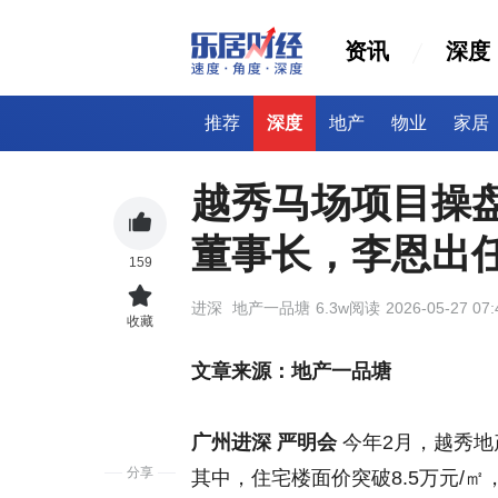
资讯
深度
推荐
深度
地产
物业
家居
越秀马场项目操
董事长，李恩出
159
进深
地产一品塘
6.3w阅读
2026-05-27 07:
收藏
文章来源：地产一品塘
广州进深 严明会
今年2月，越秀地
分享
其中，住宅楼面价突破8.5万元/