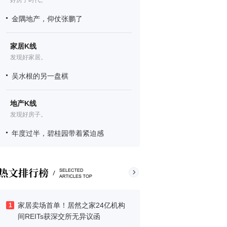
好房子时代。
金隅地产，仰仗张鹏了
家居K线
发现好家居。
吴水根的另一盘棋
地产K线
发现好房子。
年度过半，碧桂园带着紧迫感
家居卖场首单！居然之家24亿机构
1
间REITs获深交所无异议函