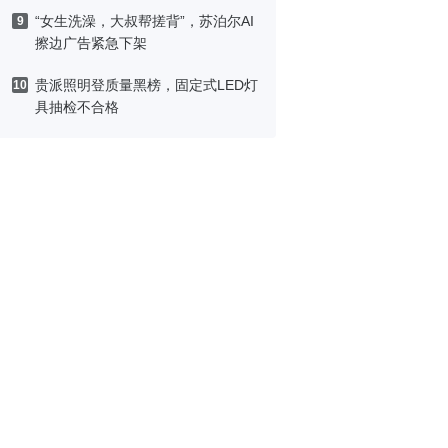
“女生洗澡，大叔帮搓背”，苏泊尔AI
9
擦边广告紧急下架
贵派照明登质量黑榜，固定式LED灯
10
具抽检不合格