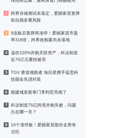
球招商启幕，重构东直门商圈格局
跨界存储测试未落定，爱丽家居复牌
2
前自揭多重风险
9连板后复牌再涨停！爱丽家居市盈
3
率318倍，跨界收购案尚未落地
溢价220%并购关联资产，科达制造
4
近75亿元重组被否
TGV 赛道领跑者 海目星携手蓝思科
5
技掘金先进封装
能建城发新掌门李利宏亮相了
6
科达制造75亿跨境并购失败，问题
7
出在哪一关？
10个涨停板！爱丽家居股价走势有
8
点狂