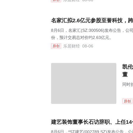
名家汇拟2.6亿元参股至誉科技，
8月6日，名家汇(SZ:300506)发布公告
份，预计交易总对价约2.63亿元。
乐居财经
08-06
原创
凯伦
董
同时
原创
建艺装饰董事长石访辞职、上任1
8月6日，*ST建艺(002789.SZ)发