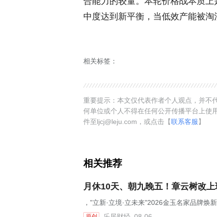
合能力的较量。本轮价格战本质上
中度达到新平衡，当低效产能被淘
相关标签：
重要提示：本文仅代表作者个人观点，并不代
何单位或个人不得在任何公开传播平台上使
件至ljcj@leju.com，或点击【
联系客服
】
相关推荐
月休10天、朝九晚五！章云树改
，"立新·立境·立未来"2026金玉名家品牌
乐居财经
08-06
原创