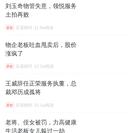
刘玉奇物管失意，领悦服务
土拍再败
乐居财经
11.9w阅读
原创
物企老板吐血甩卖后，股价
涨疯了
乐居财经
12.2w阅读
原创
王威辞任正荣服务执董，总
裁邓历成孤将
乐居财经
15.1w阅读
原创
老将、侄女被罚，力高健康
生活老板女儿躲过一劫