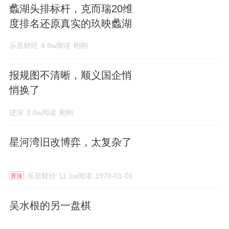
蠡湖头排标杆，克而瑞20维
度排名还原真实的玖映蠡湖
乐居财经
4.9w阅读
刚刚
报规图不清晰，顺义国企悄
悄换了
进深
3.0w阅读
刚刚
星河湾旧改博弈，太复杂了
乐居财经
11.1w阅读
1970-01-01
置顶
吴水根的另一盘棋