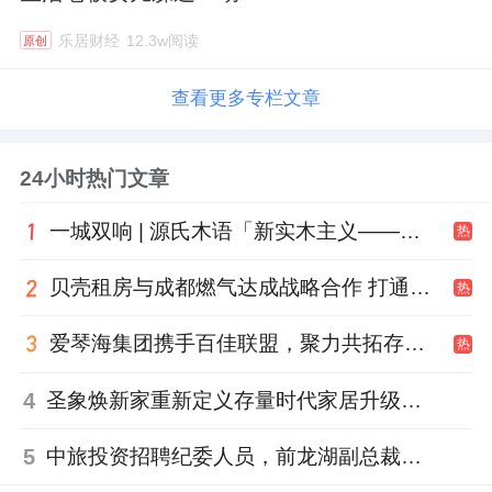
乐居财经
12.3w阅读
原创
查看更多专栏文章
24小时热门文章
一城双响 | 源氏木语「新实木主义——黑标生活提案」发布会落地天津，黑标旗舰店盛大启幕
热
贝壳租房与成都燃气达成战略合作 打通安全巡检“最后一米”
热
爱琴海集团携手百佳联盟，聚力共拓存量商业新赛道
热
4
圣象焕新家重新定义存量时代家居升级逻辑，筑牢说换就换的底气！
5
中旅投资招聘纪委人员，前龙湖副总裁胡若翔掌舵