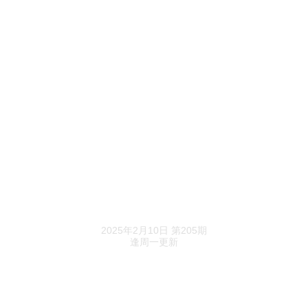
股东退了又进，穗宝注册资本未增反减
苏泊尔净利润将创新高，年薪874万的张国华却
请辞了
全劲松打工17年离职，创办未徕照明没控股权
乐财札记
万科巨变，国家队出手
乐居财经精选
DeepSeek预判楼市“小阳春”
2025年2月10日 第205期
逢周一更新
知名房企申请破产重整