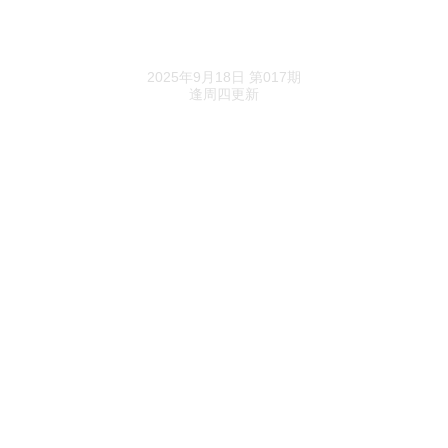
取证半个月，缦合北京二期2号楼首套网签出
《进深》精选
炉：529㎡X12.5万
2025年9月18日 第017期
逢周四更新
金隅海淀宝山新盘确认，住宅层高均达到3米
海淀在售新房调规，嘉华天珺西区大户型改小、
套数增加
绿城赖圣场督战，绿城逸庐惊喜价过会
前期去化77%，江湾金茂府再推184套房源
首开售罄！金茂璞元二批次璞隐开启冻资
得房率超80%，建发房产上海首座灯塔作品即将
过会