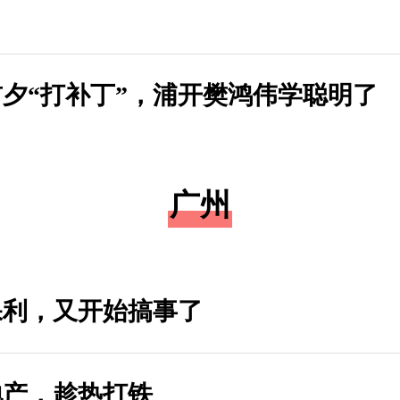
夕“打补丁”，浦开樊鸿伟学聪明了
广州
保利，又开始搞事了
地产，趁热打铁