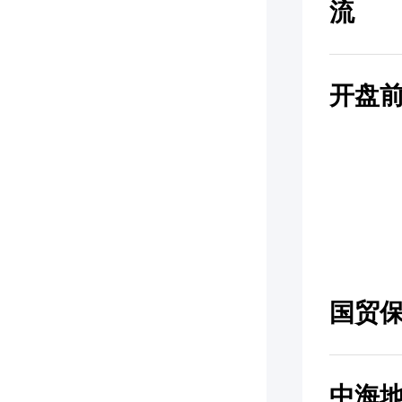
流
开盘前
国贸
中海