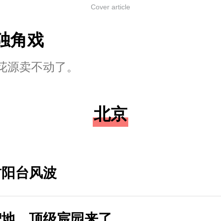
Cover article
独角戏
花源卖不动了。
北京
封阳台风波
智地，顶级宸园来了