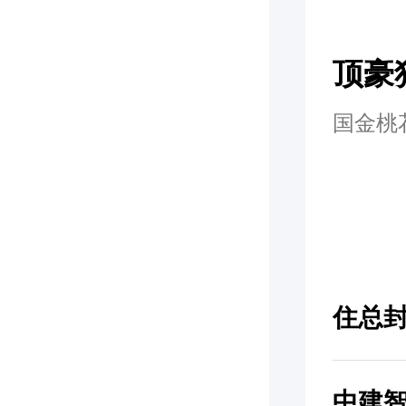
顶豪
国金桃
住总
中建