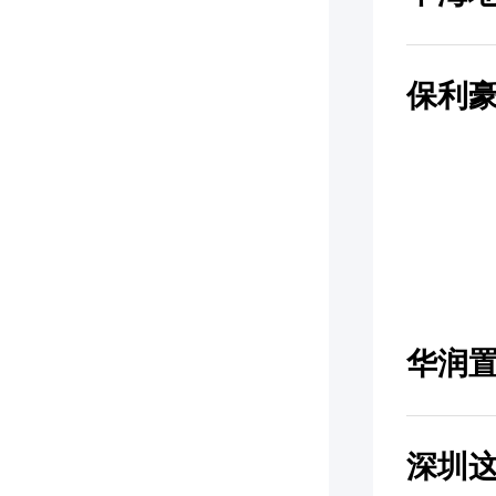
保利
华润
深圳