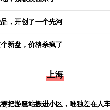
壹品，开创了一个先河
这个新盘，价格杀疯了
上海
沈雯把游艇站搬进小区，唯独差在人