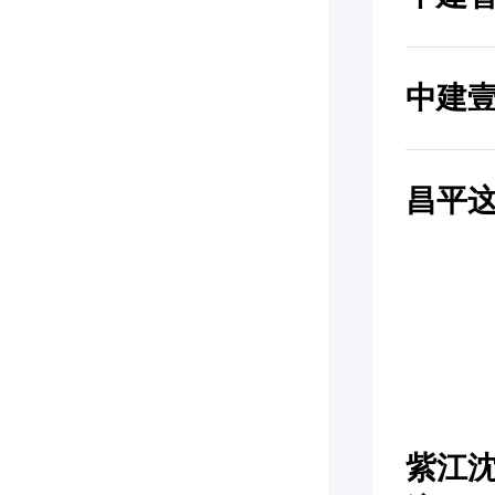
中建
昌平
紫江