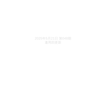
卓越调规，傅军走向了两个极端
中海深圳，不带刚需玩了
《进深》精选
2025年5月21日 第048期
逢周四更新
一周动态
北京城建“捡漏”西四环！石景山黄庄地块成交
前20天启动设计招标