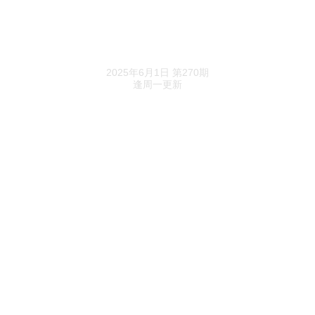
从“生活”到“医疗”，魏纯暹跨了个大界
乐居财经精选
郭英成御驾亲征下，佳兆业美好的独立样本
2025年6月1日 第270期
逢周一更新
旧账翻篇，融创服务新帅就位
上市物企“赔股权”连续剧，这次是力高黄若
青、黄若虹兄弟
物业老板大撤退
家居k线
曾经的装配式建筑龙头，在等一个答案