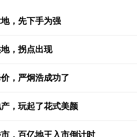
拿地，先下手为强
供地，拐点出现
降价，严炯浩成功了
地产，玩起了花式美颜
楼市，百亿地王入市倒计时