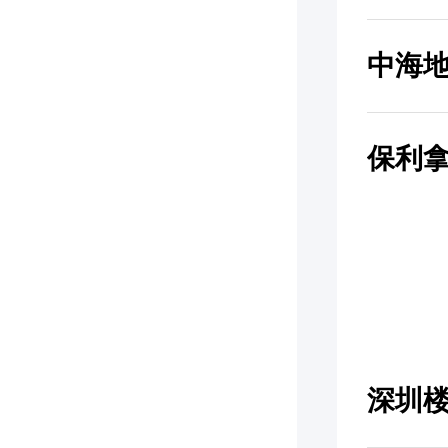
中海
保利
深圳