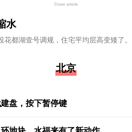
Cover article
缩水
投花都湖壹号调规，住宅平均层高变矮了。
北京
代建盘，按下暂停键
二环地块，水福来有了新动作