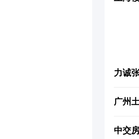
力诚
广州
中交房