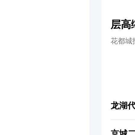
层高
花都城
龙湖
京城