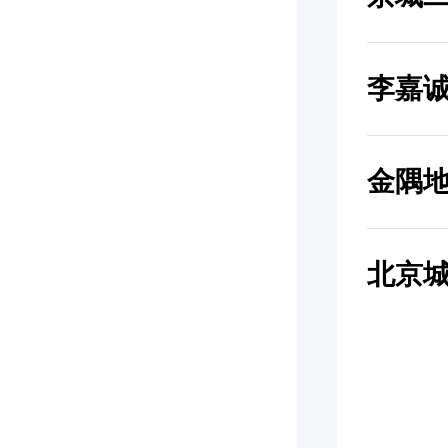
李嘉
金隅
北京