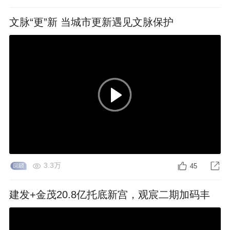
文脉“更”新 当城市更新遇见文脉保护
3.3万
45
建发+金茂20.8亿托底新宫，观宸二期加码丰