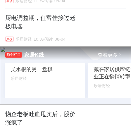
乐居财经
11.7w阅读
08-04
原创
厨电调整期，任富佳接过老
板电器
乐居财经
10.3w阅读
08-04
原创
家居K线
查看更多
原创栏目
吴水根的另一盘棋
藏在家居供应链
业正在悄悄转型
乐居财经
乐居财经
物企老板吐血甩卖后，股价
涨疯了