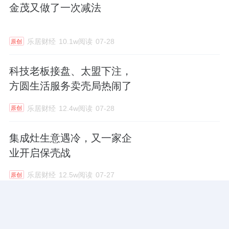
金茂又做了一次减法
乐居财经
10.1w阅读
07-28
原创
科技老板接盘、太盟下注，
方圆生活服务卖壳局热闹了
乐居财经
12.4w阅读
07-28
原创
集成灶生意遇冷，又一家企
业开启保壳战
乐居财经
12.5w阅读
07-27
原创
旧绿城，翻页了