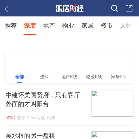
推荐
深度
地产
物业
家居
楼市
人物
全部
进深
地产K线
物业K线
家居K线
中建怀柔国贤府，只有客厅
外面的才叫阳台
进深
2.5w阅读
刚刚
置顶
吴水根的另一盘棋