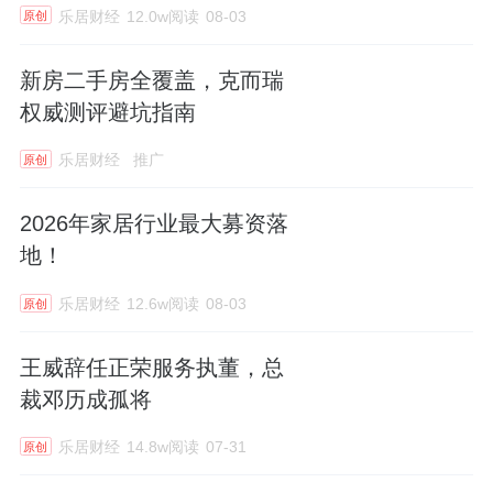
乐居财经
12.0w阅读
08-03
原创
新房二手房全覆盖，克而瑞
权威测评避坑指南
乐居财经
推广
原创
2026年家居行业最大募资落
地！
乐居财经
12.6w阅读
08-03
原创
王威辞任正荣服务执董，总
裁邓历成孤将
乐居财经
14.8w阅读
07-31
原创