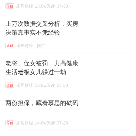
乐居财经
13.0w阅读
07-30
原创
上万次数据交叉分析，买房
决策靠事实不凭经验
乐居财经
推广
原创
老将、侄女被罚，力高健康
生活老板女儿躲过一劫
乐居财经
12.0w阅读
07-30
原创
两份担保，藏着慕思的砝码
乐居财经
14.6w阅读
07-28
原创