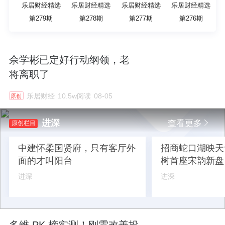
乐居财经精选
乐居财经精选
乐居财经精选
乐居财经精选
第279期
第278期
第277期
第276期
佘学彬已定好行动纲领，老
将离职了
乐居财经
10.5w阅读
08-05
原创
进深
查看更多
原创栏目
中建怀柔国贤府，只有客厅外
招商蛇口湖映天
面的才叫阳台
树首座宋韵新盘
进深
进深
多维 PK 榜实测！刚需改善投