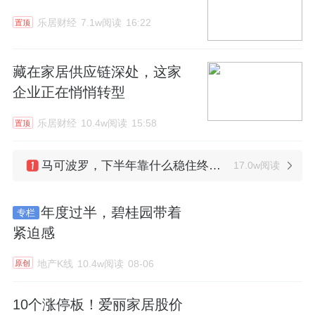
乐居财经
7.1w阅读
16:22
置顶
藏在家居供应链深处，这家
企业正在悄悄转型
乐居财经
10.4w阅读
15:58
置顶
马可波罗，下半年靠什么稳住终端？
17.0w阅读
王威辞任正荣服务执董，总裁邓历成孤将
14.8w阅读
年度过半，碧桂园带着
专栏
两份担保，藏着慕思的砝码
14.6w阅读
紧迫感
地产K线
10.4w阅读
08-06
原创
10个涨停板！爱丽家居股价