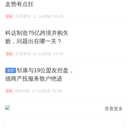
走势有点狂
乐居财经
11.2w阅读
08-06
原创
科达制造75亿跨境并购失
败，问题出在哪一关？
乐居财经
11.4w阅读
08-06
原创
邹康与19位盟友控盘，
专栏
德商产投服务散户绝迹
物业K线
11.0w阅读
08-05
原创
查看更多