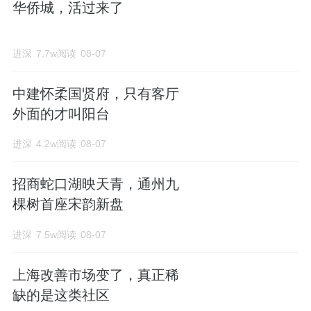
华侨城，活过来了
进深
7.7w阅读
08-07
中建怀柔国贤府，只有客厅
外面的才叫阳台
进深
4.2w阅读
08-07
招商蛇口湖映天青，通州九
棵树首座宋韵新盘
进深
7.5w阅读
08-07
上海改善市场变了，真正稀
缺的是这类社区