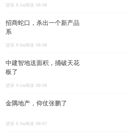
进深
8.1w阅读
08-08
招商蛇口，杀出一个新产品
系
进深
8.9w阅读
08-08
中建智地送面积，捅破天花
板了
进深
9.1w阅读
08-08
金隅地产，仰仗张鹏了
进深
6.3w阅读
08-07