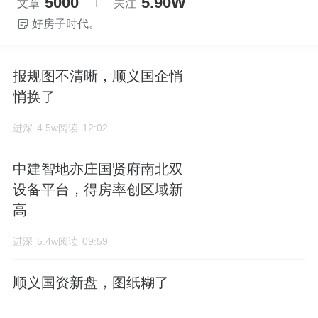
5000
5.90W
文章
关注
好房子时代。
报规图不清晰，顺义国企悄
悄换了
进深
4.5w阅读
12:02
中建智地亦庄国贤府南北双
设备平台，得房率创区域新
高
进深
5.4w阅读
09:59
顺义国资新盘，图纸糊了