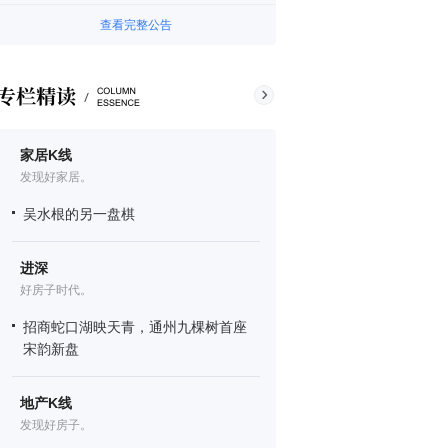
查看完整公告
家居K线
发现好家居。
吴水根的另一盘棋
进深
好房子时代。
招商蛇口湖映天青，通州九棵树首座
宋韵新盘
地产K线
发现好房子。