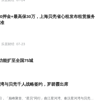
乐居财经
07-24
0押金+最高保30万，上海贝壳省心租发布租赁服务
准
乐居财经
07-23
功能扩至全国75城
湾与贝壳千人战略签约，罗碧霞出席
6日，「巅峰聚首、“星贝”同行」曲江星河湾、秦汉星河湾与贝壳千
略签约盛典举办。