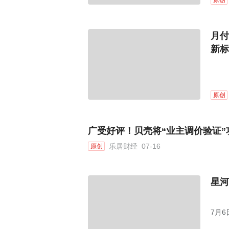
原创
月付
新标
原创
广受好评！贝壳将“业主调价验证”
乐居财经
07-16
原创
星河
7月
人战