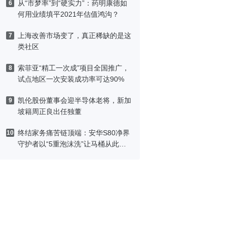
从“市梦率”到“硬实力”：药明康德如
6
何用业绩填平2021年估值鸿沟？
上海改善市场变了，真正稀缺的是这
7
类社区
索菲亚“精工一次成”项目全国推广，
8
试点地区一次安装成功率可达90%
凯伦股份董事会迎半导体老将，新加
9
坡籍周正良出任独董
终结家务痛苦链顶端：安华S80净界
10
守护者以“5重泡沫洗”让马桶从此免
刷洗