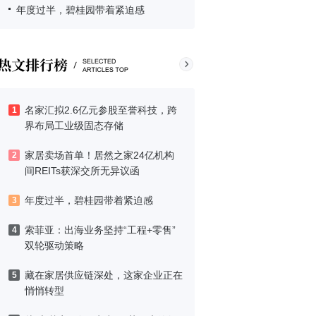
年度过半，碧桂园带着紧迫感
名家汇拟2.6亿元参股至誉科技，跨
1
界布局工业级固态存储
家居卖场首单！居然之家24亿机构
2
间REITs获深交所无异议函
年度过半，碧桂园带着紧迫感
3
索菲亚：出海业务坚持“工程+零售”
4
双轮驱动策略
藏在家居供应链深处，这家企业正在
5
悄悄转型