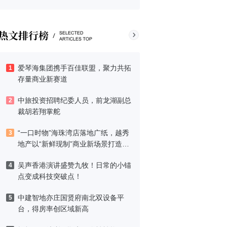
爱琴海集团携手百佳联盟，聚力共拓
1
存量商业新赛道
中旅投资招聘纪委人员，前龙湖副总
2
裁胡若翔掌舵
“一口时物”海珠湾店落地广纸，越秀
3
地产以“新鲜现制”商业新场景打造社
区高品质生活
吴声香港演讲盛赞九牧！日常的小锚
4
点变成科技突破点！
中建智地亦庄国贤府南北双设备平
5
台，得房率创区域新高