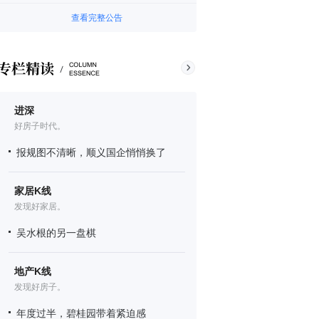
查看完整公告
进深
好房子时代。
报规图不清晰，顺义国企悄悄换了
家居K线
发现好家居。
吴水根的另一盘棋
地产K线
发现好房子。
年度过半，碧桂园带着紧迫感