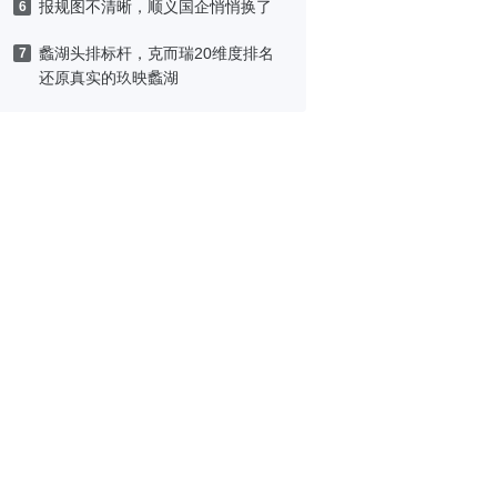
报规图不清晰，顺义国企悄悄换了
6
蠡湖头排标杆，克而瑞20维度排名
7
还原真实的玖映蠡湖