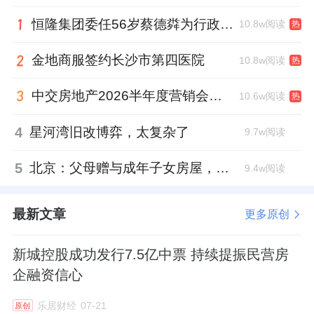
套住宅，位列2022年前三季度房企交付榜
恒隆集团委任56岁蔡德粦为行政总裁、年薪2052万港元，曾任星巴克中国CEO
10.8w阅读
热
TOP5。
金地商服签约长沙市第四医院
10.8w阅读
热
2023年以来，阳光城高效有序复工复产，全国
中交房地产2026半年度营销会，绿城祝军现身了
各区域项目工地如火如荼，在力争实现全年“稳
10.6w阅读
热
保运营、品质交付”的目标下，负重前行。
4
星河湾旧改博弈，太复杂了
9.7w阅读
卖子与展期
5
北京：父母赠与成年子女房屋，不再核验子女的购房资格
9.4w阅读
把经营稳住，同时卖子偿债，这是大多数房企
最新文章
更多原创
在面对流动性危机的表现，阳光城也不例外。
但有些不同的是，阳光城舍得拿出旗下的优质
新城控股成功发行7.5亿中票 持续提振民营房
企融资信心
资产。在
万物云
IPO前夕，阳光城曾用旗下
阳
光智博
100%股权战略投资
万物云
，换取了
乐居财经
07-21
原创