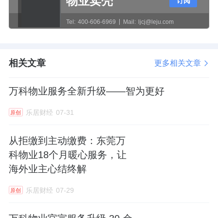
物业卖壳
订阅
沟通，希望得到二股东的谅解。表达了满满的
诚意。
Tel:
400-606-6969
Mail:
ljcj@leju.com
2021年11月初，林腾蛟辞去
兴业银行
董事职
务。
兴业
银行三季度报显示，林腾蛟的
阳光控
相关文章
更多相关文章
股
持有约4.97亿股兴业银行股份，除去质押部
万科物业服务全新升级——智为更好
分，可出售获得近50亿元资金，这些资金可以
有效缓解阳光城的现金流压力。
乐居财经
07-31
原创
2021年11月，一则
微博
长文在网上流传。微博
从拒缴到主动缴费：东莞万
作者是阳光城一名基层员工，在这个房地产特
科物业18个月暖心服务，让
殊的行业节点，他向外人道出了自己生活所托
海外业主心结终解
的阳光城在应对债务问题时的辛酸与担当。
乐居财经
07-29
原创
“凌晨2点，公司依旧灯火通明，管理层一直在