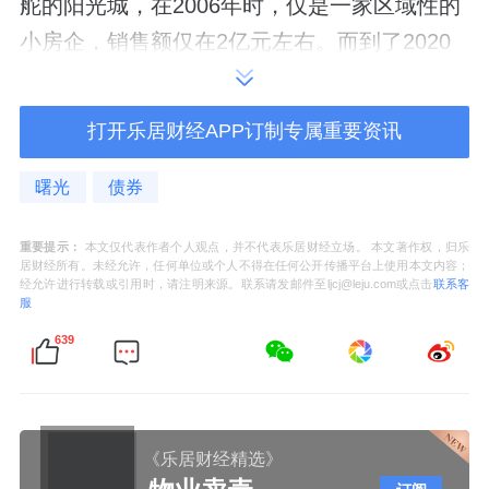
舵的阳光城，在2006年时，仅是一家区域性的
小房企，销售额仅在2亿元左右。而到了2020
年，阳光城的销售额已经达到了2180亿元，14
年的时间里，翻了1000倍。
打开乐居财经APP订制专属重要资讯
这样的成绩，在业内可谓是奇迹一般的存在。
曙光
债券
而一家2000亿级别的房企暴雷，在当时也颇让
人意外。
重要提示：
本文仅代表作者个人观点，并不代表乐居财经立场。 本文著作权，归乐
居财经所有。未经允许，任何单位或个人不得在任何公开传播平台上使用本文内容；
经允许进行转载或引用时，请注明来源。联系请发邮件至ljcj@leju.com或点击
联系客
不服输的精神，刻在闽系商人的骨子里。危机
服
爆发后，林腾蛟带头不躺平，押上全部身家，
639
与阳光城同舟共济。
在泰康系对阳光城业绩表现投下反对票的第二
《乐居财经精选》
天，林腾蛟即率高管团队来到了泰康总部寻求