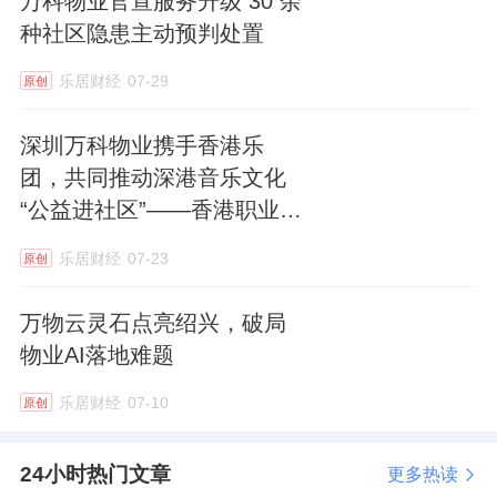
万科物业官宣服务升级 30 余
为解决债务压力而努力。”
种社区隐患主动预判处置
除此之外，阳光城也在开源节流，稳住经营，
乐居财经
07-29
原创
严保交付。
深圳万科物业携手香港乐
很长时间，阳光城都在持续进行，组织架构深
团，共同推动深港音乐文化
化调整。原有的15个区域公司合并调整为12
“公益进社区”——香港职业交
响乐团首个内地合唱团分团
个，削减多项无效工作界面及冗余管理层级，
乐居财经
07-23
原创
正式落地深圳
提升组织效能。据年报，2021年，阳光城的管
理费率下降到五年最低值，仅为2.3%。
万物云灵石点亮绍兴，破局
物业AI落地难题
销售方面，阳光城去年多次在营销节点推出大
乐居财经
07-10
原创
促活动，刺激消费。交付方面，2022年全年，
阳光城完成交付143个批次，共计交付约10.12
24小时热门文章
更多热读
万套。其中，前三季度，阳光城交付累计5万余