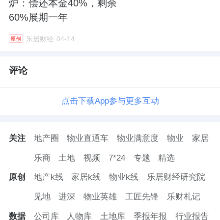
炉：偿还本金40%，剩余
60%展期一年
卖子可以解决一时的问题，但非长久之计，而
债务的窟窿也并非靠卖子就能堵上，唯有征求
乐居财经
04-14
原创
债权人的谅解，换取恢复经营所需的时间，才
由希望走出困境。
评论
在林腾蛟的争取下，2021年阳光城已经完成了
点击下载App参与更多互动
多笔债券成功得到展期。包括总额为7.47亿的3
只美元债、13.53亿元购房尾款ABS、6.365亿
关注
地产圈
物业直通车
物业满意度
物业
家居
元的“18阳光04”等等。
乐商
土地
视频
7*24
专题
精选
另有数据显示，2022年5月，阳光城已经完成
原创
地产k线
家居k线
物业k线
乐居财经研究院
76亿元债务展期，包含三笔美元债、12.7亿元
见地
进深
物业英雄
工匠先锋
乐财札记
购房尾款ABS、中票21阳光城MTN001利息等
境内外债。
数据
公司库
人物库
土地库
季报年报
行业报告