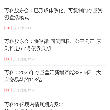
4.8%的股份。而随着债务危机的爆发，阳光城
万科股东会：已形成体系化、可复制的存量资
转让了万物云2.91%的股权，套现30.52亿元。
源盘活模式
去年6月，阳光城将永康众泰小镇的6宗地块转
乐居财经
05-29
原创
让予
滨江集团
，股权转让对价14.98亿元；同时
阳光城原对中
融信
托负有的33.04亿元还款义务
万科股东会：将遵循“同债同权、公平公正”原
转由滨江集团承担。
则推进6-7月债券展期
乐居财经
05-29
原创
阳光城当时表示，这笔交易既可以维持项目的
可持续性开发建设，有利于保证项目交付，又
万科：2025年存量盘活新增产能338.5亿，大
可以削减公司债务，符合公司当下经营现状。
宗交易签约113亿
除此之外，阳光城还处理了佛山陈村、浙江永
乐居财经
05-29
原创
康、四川宜宾、上海梓光、上海臻百利、希尔
万科20亿境内债展期方案出
顿酒店等20余项优质资产以偿还各项债务。