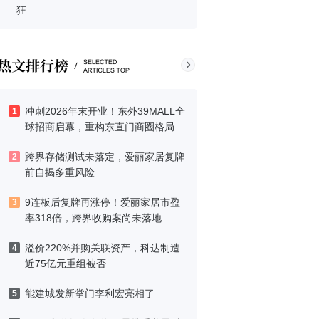
狂
冲刺2026年末开业！东外39MALL全
1
球招商启幕，重构东直门商圈格局
跨界存储测试未落定，爱丽家居复牌
2
前自揭多重风险
9连板后复牌再涨停！爱丽家居市盈
3
率318倍，跨界收购案尚未落地
溢价220%并购关联资产，科达制造
4
近75亿元重组被否
能建城发新掌门李利宏亮相了
5