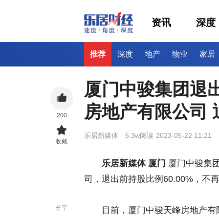
资讯
深度
推荐
深度
地产
物业
家居
厦门中骏集团退
房地产有限公司 
200
乐居新媒体
6.3w阅读
2023-05-22 11:21
收藏
乐居新媒体 厦门
厦门中骏集
司，退出前持股比例60.00%，
分享
目前，厦门中骏天峰房地产有限