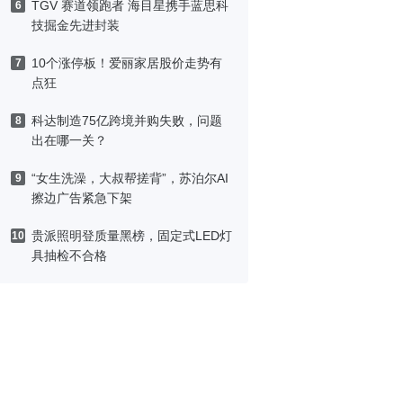
TGV 赛道领跑者 海目星携手蓝思科
6
技掘金先进封装
10个涨停板！爱丽家居股价走势有
7
点狂
科达制造75亿跨境并购失败，问题
8
出在哪一关？
“女生洗澡，大叔帮搓背”，苏泊尔AI
9
擦边广告紧急下架
贵派照明登质量黑榜，固定式LED灯
10
具抽检不合格