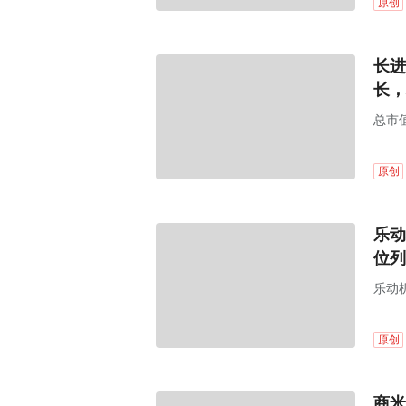
原创
长进
长，
总市值
原创
乐动
位列
乐动
覆盖
原创
商米