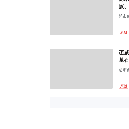
蚁、
总市值
原创
迈威
基石
总市值
原创