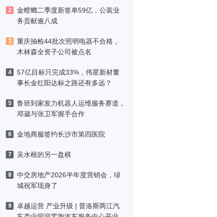
金螳螂二季度新签单59亿，公装业
2
务贡献逾八成
重庆抽检44批次照明电器不合格，
3
木林森全资子公司被点名
57亿目标只完成33%，伟星新材董
4
事长金红阳达标之路还有多远？
鲁班到家发力机器人运维服务赛道，
5
邓崴与张卫军握手合作
金地商服签约长沙市第四医院
6
吴水根的另一盘棋
7
中交房地产2026半年度营销会，绿
8
城祝军现身了
卓越运营 产业升级 | 普洛斯两江汽
9
车产业园迎零跑汽车服务中心开业