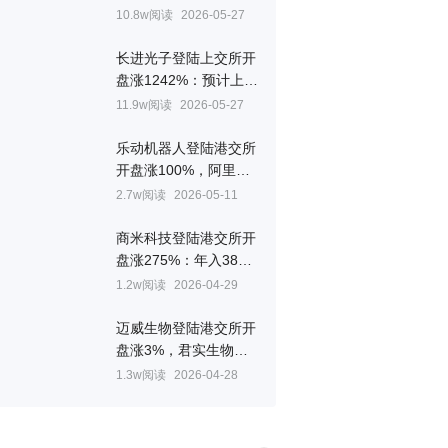
所开盘涨497%，总市
10.8w阅读
2026-05-27
值75亿元
长进光子登陆上交所开
盘涨1242%：预计上半
年业绩增长，核心团队
11.9w阅读
2026-05-27
出自华科大
乐动机器人登陆港交所
开盘涨100%，阿里
CEO吴泳铭位列股东
2.7w阅读
2026-05-11
商米科技登陆港交所开
盘涨275%：年入38亿
元，蚂蚁、小米、美团
1.2w阅读
2026-04-29
为股东
迈威生物登陆港交所开
盘涨3%，君实生物、
桂林三金为基石投资者
1.3w阅读
2026-04-28