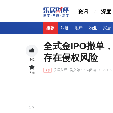
资讯
深度
推荐
深度
地产
物业
家居
全式金IPO撤单
存在侵权风险
441
乐居财经
吴文婷
9.9w阅读
2023-10-
原创
收藏
分享