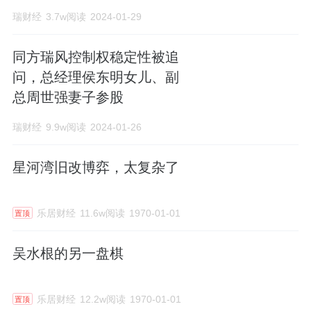
瑞财经
3.7w阅读
2024-01-29
同方瑞风控制权稳定性被追
问，总经理侯东明女儿、副
总周世强妻子参股
瑞财经
9.9w阅读
2024-01-26
星河湾旧改博弈，太复杂了
乐居财经
11.6w阅读
1970-01-01
置顶
吴水根的另一盘棋
乐居财经
12.2w阅读
1970-01-01
置顶