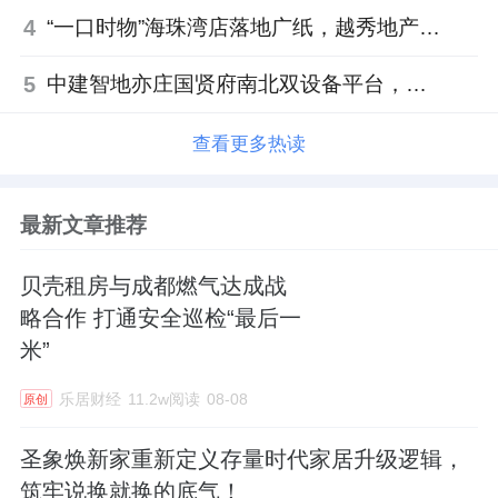
4
“一口时物”海珠湾店落地广纸，越秀地产以“新鲜现制”商业新场景打造社区高品质生活
5
中建智地亦庄国贤府南北双设备平台，得房率创区域新高
查看更多热读
最新文章推荐
贝壳租房与成都燃气达成战
略合作 打通安全巡检“最后一
米”
乐居财经
11.2w阅读
08-08
原创
圣象焕新家重新定义存量时代家居升级逻辑，
筑牢说换就换的底气！