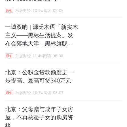
乐居财经
10.9w阅读
08-08
原创
一城双响 | 源氏木语「新实木
主义——黑标生活提案」发
布会落地天津，黑标旗舰店
盛大启幕
乐居财经
11.4w阅读
08-08
原创
北京：公积金贷款额度进一
步提高、最高可贷340万元
乐居财经
10.7w阅读
08-07
原创
北京：父母赠与成年子女房
屋，不再核验子女的购房资
格