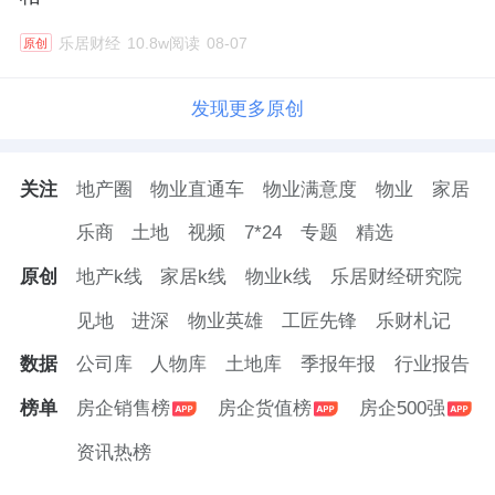
乐居财经
10.8w阅读
08-07
原创
发现更多原创
关注
地产圈
物业直通车
物业满意度
物业
家居
乐商
土地
视频
7*24
专题
精选
原创
地产k线
家居k线
物业k线
乐居财经研究院
见地
进深
物业英雄
工匠先锋
乐财札记
数据
公司库
人物库
土地库
季报年报
行业报告
榜单
房企销售榜
房企货值榜
房企500强
资讯热榜