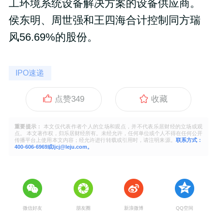
工环境系统设备解决方案的设备供应商。
侯东明、周世强和王四海合计控制同方瑞
风56.69%的股份。
IPO速递
点赞
349
收藏
重要提示：
本文仅代表作者个人的立场和观点，并不代表乐居财经的立场或观
点。 本文著作权，归乐居财经所有。未经允许，任何单位或个人不得在任何公开
传播平台上使用本文内容；经允许进行转载或引用时，请注明来源。
联系方式：
400-606-6969或ljcj@leju.com。
微信好友
朋友圈
新浪微博
QQ空间