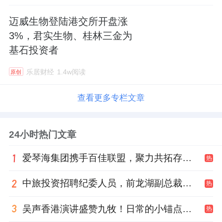
迈威生物登陆港交所开盘涨
3%，君实生物、桂林三金为
基石投资者
乐居财经
1.4w阅读
原创
查看更多专栏文章
24小时热门文章
爱琴海集团携手百佳联盟，聚力共拓存量商业新赛道
热
中旅投资招聘纪委人员，前龙湖副总裁胡若翔掌舵
热
吴声香港演讲盛赞九牧！日常的小锚点变成科技突破点！
热