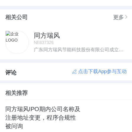
相关公司
更多
同方瑞风
NE837326
广东同方瑞风节能科技股份有限公司成立于2007年,总部设于佛山市顺德区,是中核集团“清华同方”旗下的创新型高科技企业,专门从事中央空调系统节能方案定制及行业专用型空调产品定制。位于顺德高新区的研发及生产基地拥有20000平米现代化厂房、一流的多功能烩差实验室及先进的加工设备。2016年5月5日,同方瑞风登陆“新三板”,证券代码:837326。2021年6月7日,同方瑞风正式进入创新层。同方瑞风坚持“精英、精品,创新、创造”的企业经营宗旨,在制造精良产品的同时,也致力于打造一支富有行业经验和创新意识的精英团队。作为“高新技术企业”,同方瑞风十分重视研发投入,将研发重点定位于绿色建筑节能技术领域,围绕节能空调系统和节能空调产品两个主题进行攻关,在国内率先推出拥有自主知识产权的新型节能空调系统——基于高低温双冷源的温湿分控空调系统(简称双冷源空调系统),可以使制冷空调系统整体节能25~30%,已成功应用于医院手术部及制药、电子等行业,取得了良好的节能效果,获得用户和行业专家的高度认可。另外,同方瑞风率先在行业内推广的数字化新风技术,可以将大型公共建筑的新风系统能耗降低约50%,使空调系统的全年能耗降低15~20%。针对不同地区、不同行业,同方瑞风提出的其他前沿空调节能技术方案,也正在得到广泛应用。目前,同方瑞风已拥有4项发明专利、50余项实用新型专利、1项外观专利及6项软件著作权,相关产品也先后通过CRAA、TUV等权威认证,并先后获得:国家级科技型中小企业技术创新基金及省市区三级配套基金,第六届创新创业大赛广州赛区第二名、广东赛区二等奖、国赛优胜奖。2020年,公司由广东省科学技术厅认定为“广东省节能与洁净空调制造工程技术研究中心”依托单位。2021年,公司参与的“医疗机构生物气溶胶防控关键技术标准及评价技术研究与应用”项目,获批为国家重点研发计划国家质量基础设施体系”专项。2023年1月,广东省工业和信息化厅认定公司为“专精特新中小企业”。经过多年的努力,同方瑞风逐渐形成了一套成熟的业务模式:在绿色公共建筑建设领域——主要面向医院、交通框纽、大型会展馆、超高层建筑等高端用户,以“节能方案定制”+“专用节能产品成套”为业务模式,专注于温湿分控等节能空调系统技术的推广应用,开展系统专用型节能空调产品的研发、制造、销售、服务。在绿色工房建设领域——主要面向制药、医疗净化、食品、烟草、现代化农业、电子半导体、精密加工等行业领域的广大用户,以“专用节能产品定制”为业务模式,致力于温湿分控等节能技术的推广应用,提供行业专用型节能空调产品,并开展节能诊断、节能规划、节能工程及节能改造工程业务。
点击下载App参与互动
评论
相关推荐
同方瑞风IPO期内公司名称及
注册地址变更，程序合规性
被问询