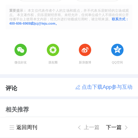
重要提示：
本文仅代表作者个人的立场和观点，并不代表乐居财经的立场或观
点。 本文著作权，归乐居财经所有。未经允许，任何单位或个人不得在任何公开
传播平台上使用本文内容；经允许进行转载或引用时，请注明来源。
联系方式：
400-606-6969或ljcj@leju.com。
微信好友
朋友圈
新浪微博
QQ空间
点击下载App参与互动
评论
相关推荐
平安银行首笔多边央行数字货币桥跨境支付业
返回周刊
上一篇
下一篇
务落地 科技赋能跨境结算创新