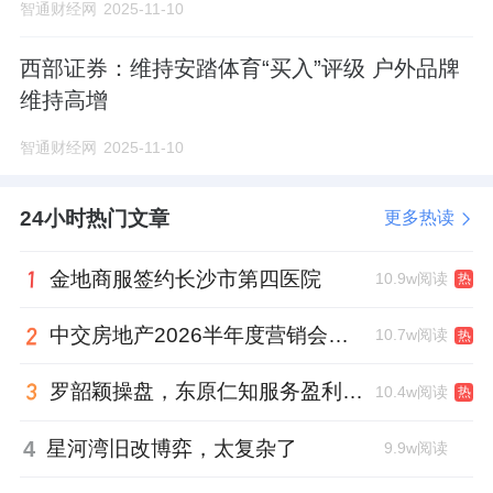
智通财经网
2025-11-10
西部证券：维持安踏体育“买入”评级 户外品牌
维持高增
智通财经网
2025-11-10
24小时热门文章
更多热读
金地商服签约长沙市第四医院
10.9w阅读
热
中交房地产2026半年度营销会，绿城祝军现身了
10.7w阅读
热
罗韶颖操盘，东原仁知服务盈利仍在爬坡
10.4w阅读
热
4
星河湾旧改博弈，太复杂了
9.9w阅读