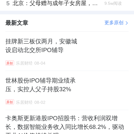
5
北京：父母赠与成年子女房屋，不再核验子女的购房资格
9.5w阅读
最新文章
更多原创
挂牌新三板仅两月，安徽城
设启动北交所IPO辅导
乐居财经
08-04
原创
世林股份IPO辅导期业绩承
压，实控人父子持股32%
乐居财经
08-02
原创
卡奥斯更新港股IPO招股书：营收利润双增
长，数据智能业务收入同比增长68.2%，驱动