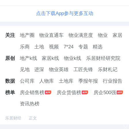
点击下载App参与更多互动
关注
地产圈
物业直通车
物业满意度
物业
家居
乐商
土地
视频
7*24
专题
精选
原创
地产k线
家居k线
物业k线
乐居财经研究院
见地
进深
物业英雄
工匠先锋
乐财札记
数据
公司库
人物库
土地库
季报年报
行业报告
榜单
房企销售榜
房企货值榜
房企500强
资讯热榜
乐居财经
正文