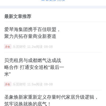
最新文章推荐
爱琴海集团携手百佳联盟，
聚力共拓存量商业新赛道
乐居财经
11.2w阅读
08-08
原创
贝壳租房与成都燃气达成战
略合作 打通安全巡检“最后一
米”
乐居财经
11.5w阅读
08-08
原创
圣象焕新家重新定义存量时代家居升级逻辑，
筑牢说换就换的底气！