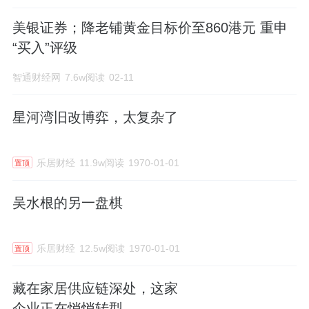
美银证券；降老铺黄金目标价至860港元 重申
“买入”评级
智通财经网
7.6w阅读
02-11
星河湾旧改博弈，太复杂了
乐居财经
11.9w阅读
1970-01-01
置顶
吴水根的另一盘棋
乐居财经
12.5w阅读
1970-01-01
置顶
藏在家居供应链深处，这家
企业正在悄悄转型