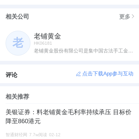
相关公司
更多
老铺黄金
老
HK06181
老铺黄金股份有限公司是集中国古法手工金器研发设计、生产加工、多渠道零售于一体的专业运营商。公司产品按古法手工金器工艺分为花丝类、镶嵌类、錾刻类和素面类金器。产品严格遵循中国古法手工工艺要求,蕴含东方经典神韵,兼具饰品佩戴和收藏价值,满足了认同中国经典文化和现代审美、追求黄金产品品质的消费者对黄金消费升级需求和购物体验需求。公司线下店铺/专柜全部采用自营模式,报告期各期末,公司线下店铺/专柜数量分别为8、15、18家,分布于北京、深圳、香港、沈阳、南京、杭州、厦门、西安等地的核心商业中心;另外,发行人开设了天猫旗舰店、微信精品店,进行线上销售渠道布局。
点击下载App参与互动
评论
相关推荐
美银证券：料老铺黄金毛利率持续承压 目标价
降至860港元
智通财经网
7.7w阅读
02-12