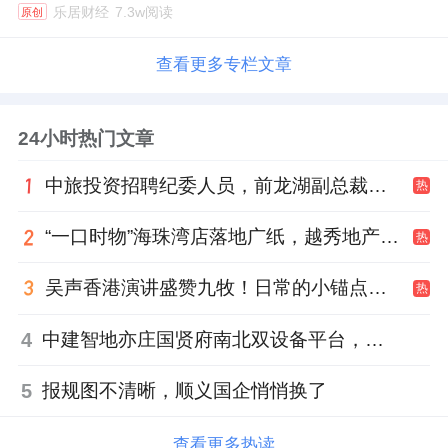
乐居财经
7.3w阅读
原创
查看更多专栏文章
24小时热门文章
中旅投资招聘纪委人员，前龙湖副总裁胡若翔掌舵
热
“一口时物”海珠湾店落地广纸，越秀地产以“新鲜现制”商业新场景打造社区高品质生活
热
吴声香港演讲盛赞九牧！日常的小锚点变成科技突破点！
热
4
中建智地亦庄国贤府南北双设备平台，得房率创区域新高
5
报规图不清晰，顺义国企悄悄换了
查看更多热读