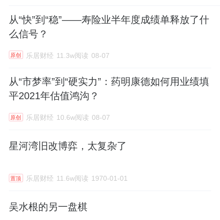
从“快”到“稳”——寿险业半年度成绩单释放了什
么信号？
乐居财经
11.3w阅读
08-07
原创
从“市梦率”到“硬实力”：药明康德如何用业绩填
平2021年估值鸿沟？
乐居财经
10.6w阅读
08-07
原创
星河湾旧改博弈，太复杂了
乐居财经
11.6w阅读
1970-01-01
置顶
吴水根的另一盘棋