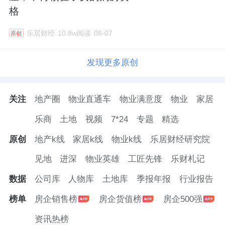
格
乐居财经
10.8w阅读
08-07
原创
发现更多原创
关注
地产圈
物业直通车
物业满意度
物业
家居
乐商
土地
视频
7*24
专题
精选
原创
地产k线
家居k线
物业k线
乐居财经研究院
见地
进深
物业英雄
工匠先锋
乐财札记
数据
公司库
人物库
土地库
季报年报
行业报告
榜单
房企销售榜
房企货值榜
房企500强
资讯热榜