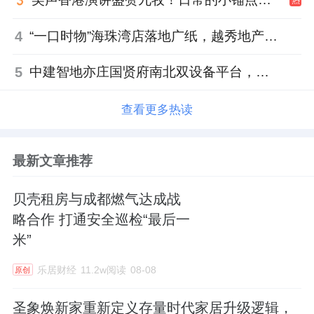
4
“一口时物”海珠湾店落地广纸，越秀地产以“新鲜现制”商业新场景打造社区高品质生活
5
中建智地亦庄国贤府南北双设备平台，得房率创区域新高
查看更多热读
最新文章推荐
贝壳租房与成都燃气达成战
略合作 打通安全巡检“最后一
米”
乐居财经
11.2w阅读
08-08
原创
圣象焕新家重新定义存量时代家居升级逻辑，