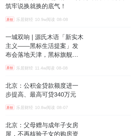
筑牢说换就换的底气！
乐居财经
10.9w阅读
08-08
原创
一城双响 | 源氏木语「新实木
主义——黑标生活提案」发
布会落地天津，黑标旗舰店
盛大启幕
乐居财经
11.4w阅读
08-08
原创
北京：公积金贷款额度进一
步提高、最高可贷340万元
乐居财经
10.8w阅读
08-07
原创
北京：父母赠与成年子女房
屋，不再核验子女的购房资