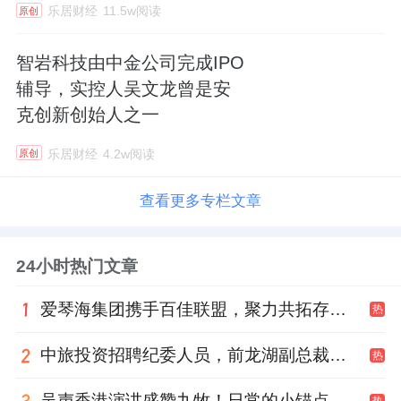
乐居财经
11.5w阅读
原创
智岩科技由中金公司完成IPO
辅导，实控人吴文龙曾是安
克创新创始人之一
乐居财经
4.2w阅读
原创
查看更多专栏文章
24小时热门文章
爱琴海集团携手百佳联盟，聚力共拓存量商业新赛道
热
中旅投资招聘纪委人员，前龙湖副总裁胡若翔掌舵
热
吴声香港演讲盛赞九牧！日常的小锚点变成科技突破点！
热