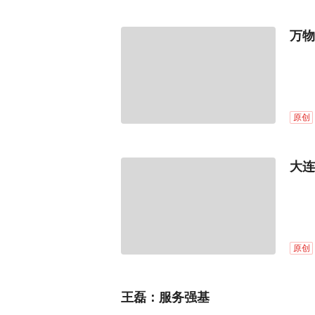
万物
原创
大连
原创
王磊：服务强基