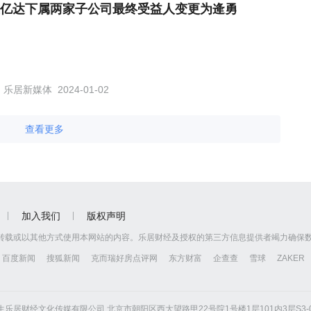
亿达下属两家子公司最终受益人变更为逄勇
乐居新媒体
2024-01-02
查看更多
加入我们
版权声明
转载或以其他方式使用本网站的内容。乐居财经及授权的第三方信息提供者竭力确保
百度新闻
搜狐新闻
克而瑞好房点评网
东方财富
企查查
雪球
ZAKER
京怡生乐居财经文化传媒有限公司 北京市朝阳区西大望路甲22号院1号楼1层101内3层S3-01