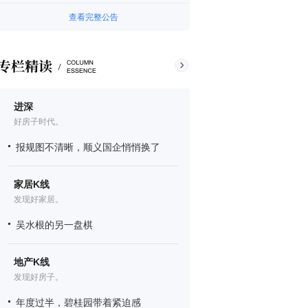
查看完整公告
进深
好房子时代。
报规图不清晰，顺义国企悄悄换了
家居K线
发现好家居。
吴水根的另一盘棋
地产K线
发现好房子。
年度过半，碧桂园带着紧迫感