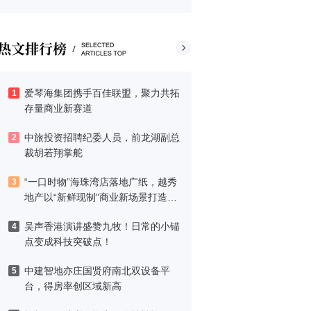
爱琴海集团携手百佳联盟，聚力共拓
1
存量商业新赛道
中旅投资招聘纪委人员，前龙湖副总
2
裁胡若翔掌舵
“一口时物”海珠湾店落地广纸，越秀
3
地产以“新鲜现制”商业新场景打造社
区高品质生活
吴声香港演讲盛赞九牧！日常的小锚
4
点变成科技突破点！
中建智地亦庄国贤府南北双设备平
5
台，得房率创区域新高