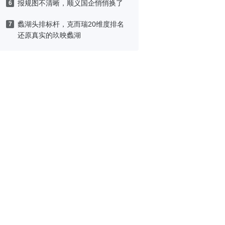
报规图不清晰，顺义国企悄悄换了
6
蠡湖头排标杆，克而瑞20维度排名
7
还原真实的玖映蠡湖