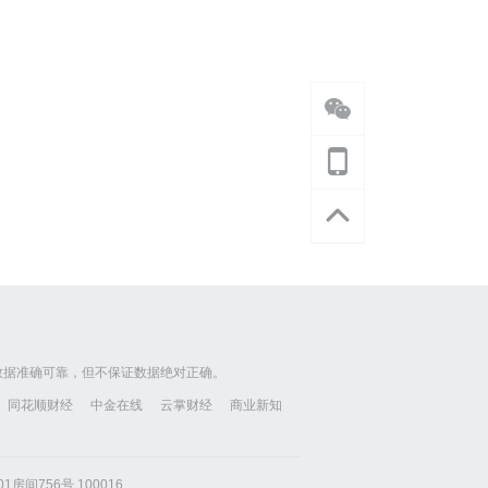
数据准确可靠，但不保证数据绝对正确。
同花顺财经
中金在线
云掌财经
商业新知
房间756号 100016