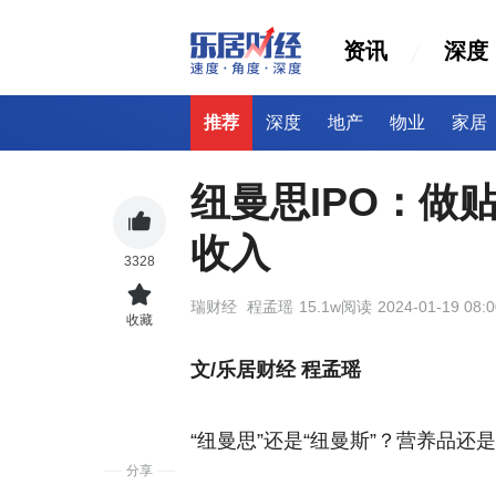
资讯
深度
推荐
深度
地产
物业
家居
纽曼思IPO：做贴
收入
3328
瑞财经
程孟瑶
15.1w阅读
2024-01-19 08:0
收藏
文/乐居财经 程孟瑶
“纽曼思”还是“纽曼斯”？营养品
分享