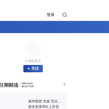
登录
2.00w关注
关注
南华期货“失血”百亿，
徐永安谋求杠上开花