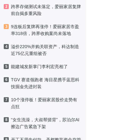
跨界存储测试未落定，爱丽家居复牌
2
前自揭多重风险
9连板后复牌再涨停！爱丽家居市盈
3
率318倍，跨界收购案尚未落地
溢价220%并购关联资产，科达制造
4
近75亿元重组被否
能建城发新掌门李利宏亮相了
5
TGV 赛道领跑者 海目星携手蓝思科
6
技掘金先进封装
10个涨停板！爱丽家居股价走势有
7
点狂
“女生洗澡，大叔帮搓背”，苏泊尔AI
8
擦边广告紧急下架
开工不用先付款，圣都整装资金存管
9