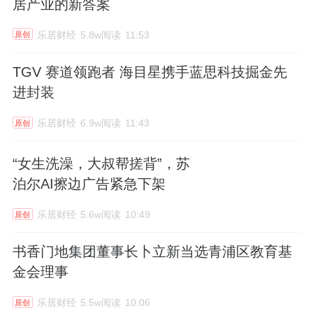
居产业的新答案
乐居财经
5.8w阅读
11:53
原创
TGV 赛道领跑者 海目星携手蓝思科技掘金先
进封装
乐居财经
6.9w阅读
11:43
原创
“女生洗澡，大叔帮搓背”，苏
泊尔AI擦边广告紧急下架
乐居财经
5.6w阅读
10:49
原创
书香门地集团董事长卜立新当选青浦区教育基
金会理事
乐居财经
5.5w阅读
10:06
原创