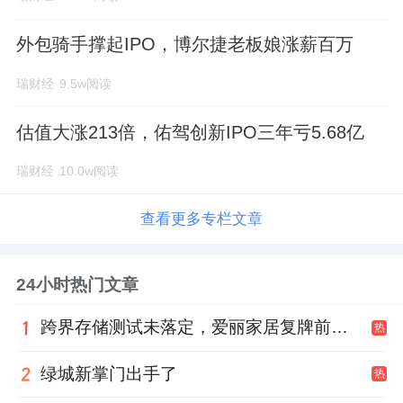
外包骑手撑起IPO，博尔捷老板娘涨薪百万
瑞财经
9.5w阅读
估值大涨213倍，佑驾创新IPO三年亏5.68亿
瑞财经
10.0w阅读
查看更多专栏文章
24小时热门文章
跨界存储测试未落定，爱丽家居复牌前自揭多重风险
热
绿城新掌门出手了
热