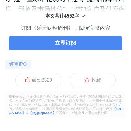
度、形象及市场地位”、“增加客户及供应商
本文共计4552字
订阅《乐居财经周刊》，阅读完整内容
立即订阅
预审IPO
点赞
3329
收藏
重要提示：
本文仅代表作者个人的立场和观点，并不代表乐居财经的立场或观
点。本文旨在为满足广大用户的信息需求而采集提供，并非商业性或盈利性用
途。任何单位或个人认为本文来源标注有误，或涉嫌侵犯其知识产权等相关权利
的，请提供身份证明、权属证明及详细侵权情况证明等相关资料，通过
【400-
606-6969】
或
【ljcj@leju.com】
联系我们，我们将及时进行审核处理。