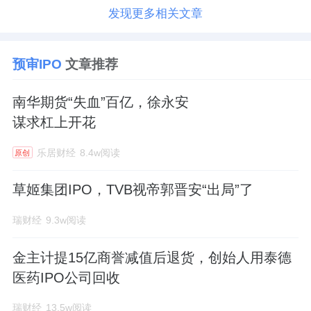
发现更多相关文章
预审IPO
文章推荐
南华期货“失血”百亿，徐永安
谋求杠上开花
乐居财经
8.4w阅读
原创
草姬集团IPO，TVB视帝郭晋安“出局”了
瑞财经
9.3w阅读
金主计提15亿商誉减值后退货，创始人用泰德
医药IPO公司回收
瑞财经
13.5w阅读