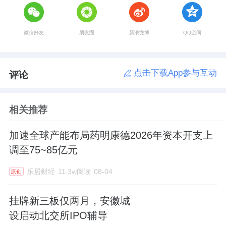
微信好友
朋友圈
新浪微博
QQ空间
点击下载App参与互动
评论
相关推荐
加速全球产能布局药明康德2026年资本开支上
调至75~85亿元
乐居财经
11.3w阅读
08-04
原创
挂牌新三板仅两月，安徽城
设启动北交所IPO辅导