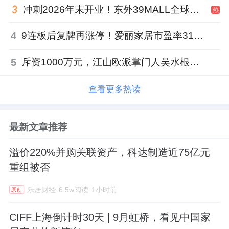
冲刺2026年末开业！东外39MALL全球招商启幕，重构东直门商圈格局
热
4
9连板后复牌再涨停！爱丽家居市盈率318倍，跨界收购案尚未落地
5
斥资1000万元，江山欧派掌门人吴水根加码创投基金
查看更多热读
最新文章推荐
溢价220%并购关联资产，科达制造近75亿元
重组被否
乐居财经
6.5w阅读
1小时前
原创
CIFF上海倒计时30天 | 9月虹桥，看见中国家