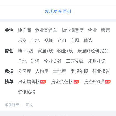
发现更多原创
关注
地产圈
物业直通车
物业满意度
物业
家居
乐商
土地
视频
7*24
专题
精选
原创
地产k线
家居k线
物业k线
乐居财经研究院
见地
进深
物业英雄
工匠先锋
乐财札记
数据
公司库
人物库
土地库
季报年报
行业报告
榜单
房企销售榜
房企货值榜
房企500强
资讯热榜
乐居财经
正文