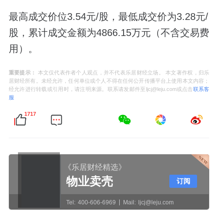
最高成交价位3.54元/股，最低成交价为3.28元/
股，累计成交金额为4866.15万元（不含交易费
用）。
重要提示：
本文仅代表作者个人观点，并不代表乐居财经立场。 本文著作权，归乐
居财经所有。未经允许，任何单位或个人不得在任何公开传播平台上使用本文内容；
经允许进行转载或引用时，请注明来源。联系请发邮件至ljcj@leju.com或点击
联系客
服
1717
《乐居财经精选》
物业卖壳
订阅
Tel:
400-606-6969
Mail:
ljcj@leju.com