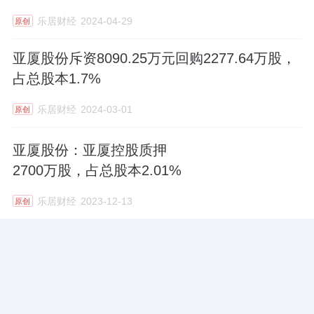
乐居财经
2024-04-29
原创
亚厦股份斥资8090.25万元回购2277.64万股，
占总股本1.7%
乐居财经
2024-03-01
原创
亚厦股份：亚厦控股质押
2700万股，占总股本2.01%
乐居财经
2023-12-13
原创
24小时热门文章
更多热读
家居卖场首单！居然之家24亿机构间REITs获深交所无异议函
12.2w阅读
热