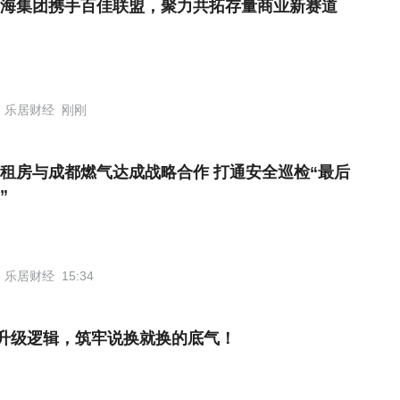
海集团携手百佳联盟，聚力共拓存量商业新赛道
乐居财经
刚刚
租房与成都燃气达成战略合作 打通安全巡检“最后
”
乐居财经
15:34
升级逻辑，筑牢说换就换的底气！