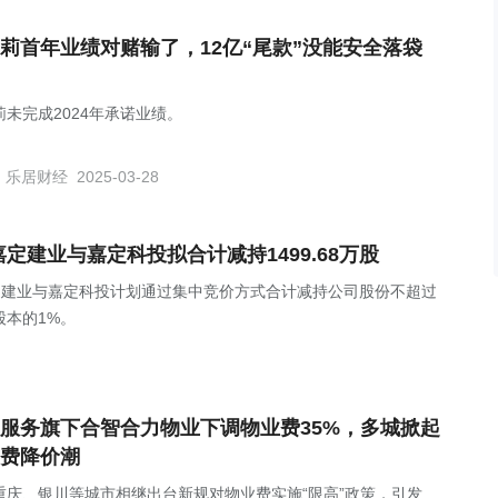
莉首年业绩对赌输了，12亿“尾款”没能安全落袋
莉未完成2024年承诺业绩。
乐居财经
2025-03-28
东嘉定建业与嘉定科投拟合计减持1499.68万股
股东嘉定建业与嘉定科投计划通过集中竞价方式合计减持公司股份不超过
股本的1%。
服务旗下合智合力物业下调物业费35%，多城掀起
费降价潮
重庆、银川等城市相继出台新规对物业费实施“限高”政策，引发了