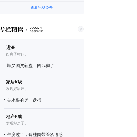
查看完整公告
进深
好房子时代。
顺义国资新盘，图纸糊了
家居K线
发现好家居。
吴水根的另一盘棋
地产K线
发现好房子。
年度过半，碧桂园带着紧迫感