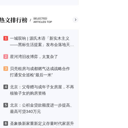
一城双响 | 源氏木语「新实木主义
1
——黑标生活提案」发布会落地天
津，黑标旗舰店盛大启幕
星河湾旧改博弈，太复杂了
2
贝壳租房与成都燃气达成战略合作
3
打通安全巡检“最后一米”
北京：父母赠与成年子女房屋，不再
4
核验子女的购房资格
北京：公积金贷款额度进一步提高、
5
最高可贷340万元
圣象焕新家重新定义存量时代家居升
6