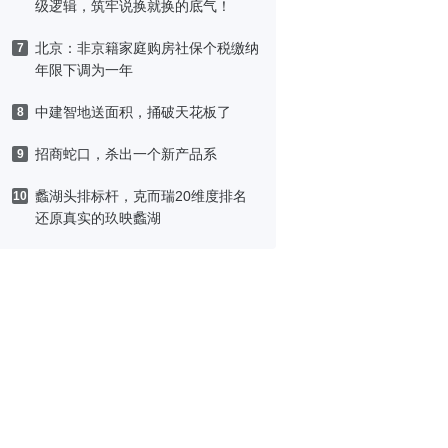
级逻辑，筑牢说换就换的底气！
北京：非京籍家庭购房社保个税缴纳
7
年限下调为一年
中建智地送面积，捅破天花板了
8
招商蛇口，杀出一个新产品系
9
蠡湖头排标杆，克而瑞20维度排名
10
还原真实的玖映蠡湖