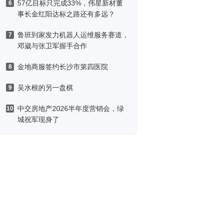
57亿目标只完成33%，伟星新材董
6
事长金红阳达标之路还有多远？
鲁班到家发力机器人运维服务赛道，
7
邓崴与张卫军握手合作
金地商服签约长沙市第四医院
8
吴水根的另一盘棋
9
中交房地产2026半年度营销会，绿
10
城祝军现身了