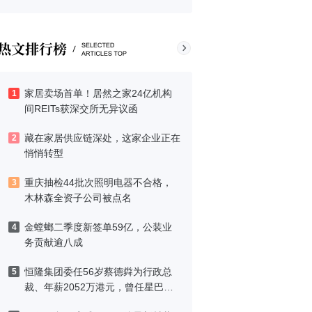
家居卖场首单！居然之家24亿机构
1
间REITs获深交所无异议函
藏在家居供应链深处，这家企业正在
2
悄悄转型
重庆抽检44批次照明电器不合格，
3
木林森全资子公司被点名
金螳螂二季度新签单59亿，公装业
4
务贡献逾八成
恒隆集团委任56岁蔡德粦为行政总
5
裁、年薪2052万港元，曾任星巴克
中国CEO