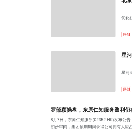
北京
优化
原创
星河
星河
原创
罗韶颖操盘，东原仁知服务盈利仍
8月7日，东原仁知服务(02352.HK)发布
初步审阅，集团预期期间录得公司拥有人应占利