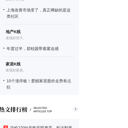
上海改善市场变了，真正稀缺的是这
类社区
地产K线
发现好房子。
年度过半，碧桂园带着紧迫感
家居K线
发现好家居。
10个涨停板！爱丽家居股价走势有点
狂
溢价220%并购关联资产，科达制造
1