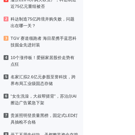
近75亿元重组被否
科达制造75亿跨境并购失败，问题
2
出在哪一关？
TGV 赛道领跑者 海目星携手蓝思科
3
技掘金先进封装
10个涨停板！爱丽家居股价走势有
4
点狂
名家汇拟2.6亿元参股至誉科技，跨
5
界布局工业级固态存储
“女生洗澡，大叔帮搓背”，苏泊尔AI
6
擦边广告紧急下架
贵派照明登质量黑榜，固定式LED灯
7
具抽检不合格
开工不用先付款，圣都整装资金存管
8