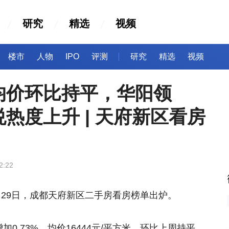
研究
精选
视频
楼市
人物
IPO
评测
研究
精选
视频
均价环比持平，华阳领
热度上升 | 天府新区看房
2:22
4月29日，成都天府新区二手房看房榜单出炉。
.73%，均价16444元/平方米，环比上周持平。