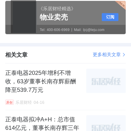
《乐居财经精选》
物业卖壳
订阅
Tel:
400-606-6969
Mail:
ljcj@leju.com
相关文章
更多相关文章
正泰电器2025年增利不增
收，63岁董事长南存辉薪酬
降至539.7万元
乐居财经
04-16
原创
正泰电器拟冲A+H：总市值
614亿元，董事长南存辉三年