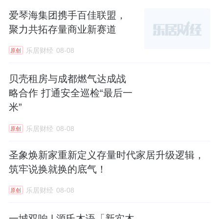
爱琴海集团携手百佳联盟，
聚力共拓存量商业新赛道
乐居财经
08-08
原创
贝壳租房与成都燃气达成战
略合作 打通安全巡检“最后一
米”
乐居财经
08-08
原创
圣象焕新家重新定义存量时代家居升级逻辑，
筑牢说换就换的底气！
乐居财经
08-08
原创
一城双响 | 源氏木语「新实木