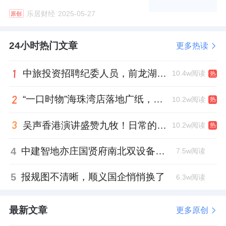
乐居财经
2025-05-27
原创
24小时热门文章
更多热读
中旅投资招聘纪委人员，前龙湖副总裁胡若翔掌舵
10.4w阅读
热
“一口时物”海珠湾店落地广纸，越秀地产以“新鲜现制”商业新场景打造社区高品质生活
10.2w阅读
热
吴声香港演讲盛赞九牧！日常的小锚点变成科技突破点！
10.2w阅读
热
4
中建智地亦庄国贤府南北双设备平台，得房率创区域新高
7.5w阅读
5
报规图不清晰，顺义国企悄悄换了
6.3w阅读
最新文章
更多原创