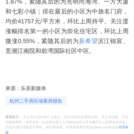
1.87%，紧随其后的为光明尚海湾、一方大厦
和七彩小镇；排在最后的小区为中旅名门府，
均价41757元/平方米，环比上周持平。关注度
涨幅排名第一的小区为崇化住宅区，环比上周
微涨0.55%，紧随其后的为
新希望
滨江锦宸、
竞潮江南院和前湾国际社区中区。
来源：乐居新媒体
杭州二手房区域看房报告
重要提示：
本文仅代表作者个人观点，并不代表乐居财经立场。 本文著作权，归乐
居财经所有。未经允许，任何单位或个人不得在任何公开传播平台上使用本文内容；
经允许进行转载或引用时，请注明来源。联系请发邮件至ljcj@leju.com或点击
联系客
服