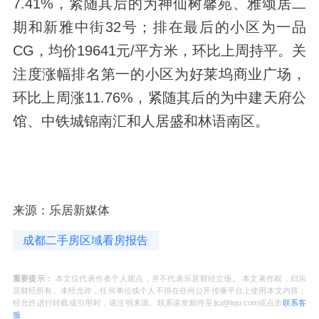
7.41%，紧随其后的为神仙树馨苑、雅颂居二
期和新雅中街32号；排在最后的小区为一品
CG，均价19641元/平方米，环比上周持平。关
注度涨幅排名第一的小区为好莱坞商业广场，
环比上周涨11.76%，紧随其后的为中建天府公
馆、中铁城锦南汇和人居盛和林语南区。
来源：乐居新媒体
成都二手房区域看房报告
重要提示：
本文仅代表作者个人观点，并不代表乐居财经立场。 本文著作权，归乐
居财经所有。未经允许，任何单位或个人不得在任何公开传播平台上使用本文内容；
经允许进行转载或引用时，请注明来源。联系请发邮件至ljcj@leju.com或点击
联系客
服