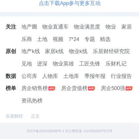
点击下载App参与更多互动
关注
地产圈
物业直通车
物业满意度
物业
家居
乐商
土地
视频
7*24
专题
精选
原创
地产k线
家居k线
物业k线
乐居财经研究院
见地
进深
物业英雄
工匠先锋
乐财札记
数据
公司库
人物库
土地库
季报年报
行业报告
榜单
房企销售榜
房企货值榜
房企500强
资讯热榜
乐居财经
正文
京ICP备2021030296号-2 京公网安备 11010502047973号