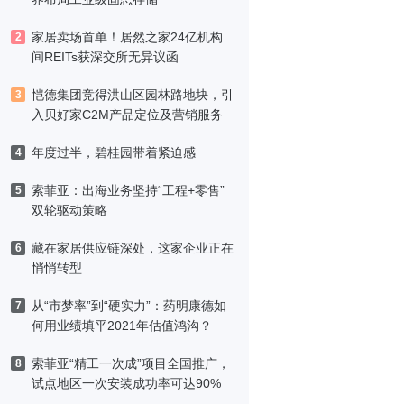
家居卖场首单！居然之家24亿机构
2
间REITs获深交所无异议函
恺德集团竞得洪山区园林路地块，引
3
入贝好家C2M产品定位及营销服务
年度过半，碧桂园带着紧迫感
4
索菲亚：出海业务坚持“工程+零售”
5
双轮驱动策略
藏在家居供应链深处，这家企业正在
6
悄悄转型
从“市梦率”到“硬实力”：药明康德如
7
何用业绩填平2021年估值鸿沟？
索菲亚“精工一次成”项目全国推广，
8
试点地区一次安装成功率可达90%