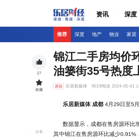
资讯
深度
推荐
深度
地产
物业
家居
锦江二手房均价
油篓街35号热度上
27
乐居新媒体
9019阅读
2024-05-01 1
原创
收藏
乐居新媒体 成都
4月29日至5
数据显示，成都在售房源环比增加0
分享
其中锦江在售房源环比减少0.91%，