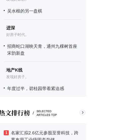
吴水根的另一盘棋
进深
好房子时代。
招商蛇口湖映天青，通州九棵树首座
宋韵新盘
地产K线
发现好房子。
年度过半，碧桂园带着紧迫感
名家汇拟2.6亿元参股至誉科技，跨
1
界布局工业级固态存储