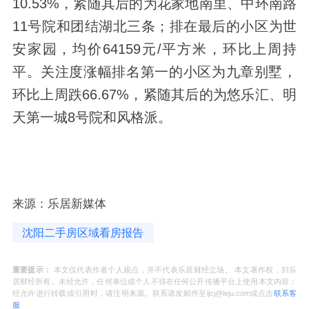
10.53%，紧随其后的为花家地南里、中环南路
11号院和团结湖北三条；排在最后的小区为世
安家园，均价64159元/平方米，环比上周持
平。关注度涨幅排名第一的小区为九章别墅，
环比上周跌66.67%，紧随其后的为悠乐汇、明
天第一城8号院和风格派。
来源：乐居新媒体
沈阳二手房区域看房报告
重要提示：
本文仅代表作者个人观点，并不代表乐居财经立场。 本文著作权，归乐
居财经所有。未经允许，任何单位或个人不得在任何公开传播平台上使用本文内容；
经允许进行转载或引用时，请注明来源。联系请发邮件至ljcj@leju.com或点击
联系客
服