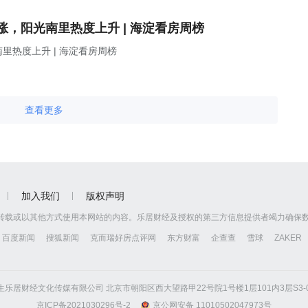
，阳光南里热度上升 | 海淀看房周榜
热度上升 | 海淀看房周榜
查看更多
加入我们
版权声明
转载或以其他方式使用本网站的内容。乐居财经及授权的第三方信息提供者竭力确保
百度新闻
搜狐新闻
克而瑞好房点评网
东方财富
企查查
雪球
ZAKER
京怡生乐居财经文化传媒有限公司 北京市朝阳区西大望路甲22号院1号楼1层101内3层S3-01
京ICP备2021030296号-2
京公网安备 11010502047973号