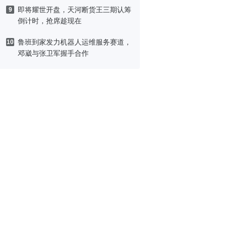
即将耀世开盘，天河断货王三期认筹
9
倒计时，抢席趁现在
鲁班到家发力机器人运维服务赛道，
10
邓崴与张卫军握手合作