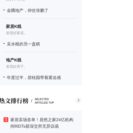
金隅地产，仰仗张鹏了
家居K线
发现好家居。
吴水根的另一盘棋
地产K线
发现好房子。
年度过半，碧桂园带着紧迫感
家居卖场首单！居然之家24亿机构
1
间REITs获深交所无异议函