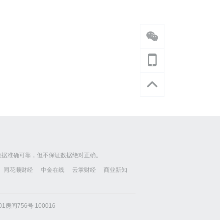
数据准确可靠，但不保证数据绝对正确。
同花顺财经
中金在线
云掌财经
商业新知
房间756号 100016