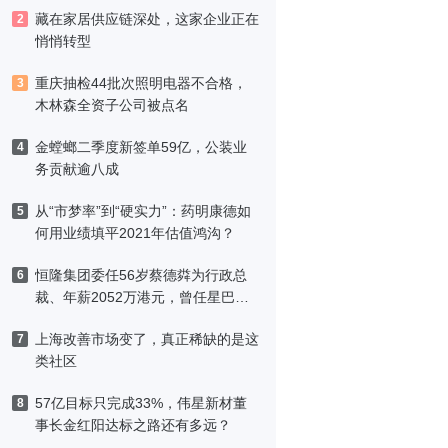
藏在家居供应链深处，这家企业正在
2
悄悄转型
重庆抽检44批次照明电器不合格，
3
木林森全资子公司被点名
金螳螂二季度新签单59亿，公装业
4
务贡献逾八成
从“市梦率”到“硬实力”：药明康德如
5
何用业绩填平2021年估值鸿沟？
恒隆集团委任56岁蔡德粦为行政总
6
裁、年薪2052万港元，曾任星巴克
中国CEO
上海改善市场变了，真正稀缺的是这
7
类社区
57亿目标只完成33%，伟星新材董
8
事长金红阳达标之路还有多远？