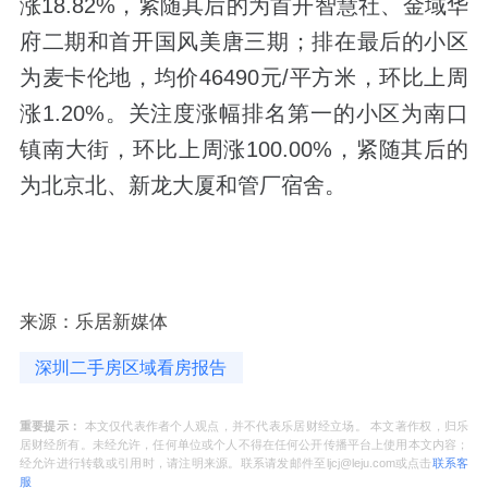
涨18.82%，紧随其后的为首开智慧社、金域华
府二期和首开国风美唐三期；排在最后的小区
为麦卡伦地，均价46490元/平方米，环比上周
涨1.20%。关注度涨幅排名第一的小区为南口
镇南大街，环比上周涨100.00%，紧随其后的
为北京北、新龙大厦和管厂宿舍。
来源：乐居新媒体
深圳二手房区域看房报告
重要提示：
本文仅代表作者个人观点，并不代表乐居财经立场。 本文著作权，归乐
居财经所有。未经允许，任何单位或个人不得在任何公开传播平台上使用本文内容；
经允许进行转载或引用时，请注明来源。联系请发邮件至ljcj@leju.com或点击
联系客
服