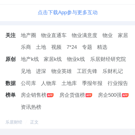
点击下载App参与更多互动
关注
地产圈
物业直通车
物业满意度
物业
家居
乐商
土地
视频
7*24
专题
精选
原创
地产k线
家居k线
物业k线
乐居财经研究院
见地
进深
物业英雄
工匠先锋
乐财札记
数据
公司库
人物库
土地库
季报年报
行业报告
榜单
房企销售榜
房企货值榜
房企500强
资讯热榜
乐居财经
正文