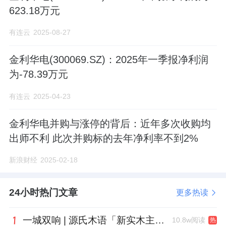
623.18万元
有连云
2025-08-27
金利华电(300069.SZ)：2025年一季报净利润
为-78.39万元
有连云
2025-04-23
金利华电并购与涨停的背后：近年多次收购均
出师不利 此次并购标的去年净利率不到2%
新浪财经
2025-02-18
24小时热门文章
更多热读
一城双响 | 源氏木语「新实木主义——黑标生活提案」发布会落地天津，黑标旗舰店盛大启幕
10.8w阅读
热