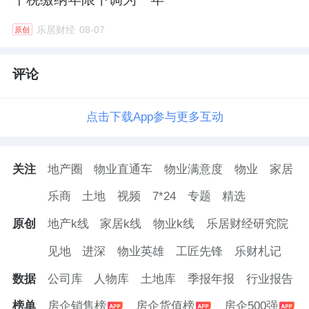
乐居财经
08-07
原创
评论
点击下载App参与更多互动
关注
地产圈
物业直通车
物业满意度
物业
家居
乐商
土地
视频
7*24
专题
精选
原创
地产k线
家居k线
物业k线
乐居财经研究院
见地
进深
物业英雄
工匠先锋
乐财札记
数据
公司库
人物库
土地库
季报年报
行业报告
榜单
房企销售榜
房企货值榜
房企500强