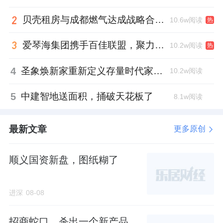
贝壳租房与成都燃气达成战略合作 打通安全巡检“最后一米”
10.6w阅读
热
爱琴海集团携手百佳联盟，聚力共拓存量商业新赛道
10.2w阅读
热
4
圣象焕新家重新定义存量时代家居升级逻辑，筑牢说换就换的底气！
10.2w阅读
5
中建智地送面积，捅破天花板了
8.1w阅读
最新文章
更多原创
顺义国资新盘，图纸糊了
进深
08-08
招商蛇口，杀出一个新产品