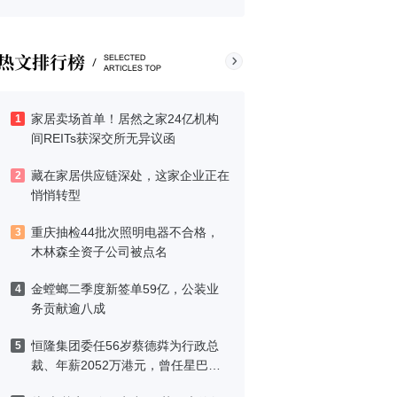
家居卖场首单！居然之家24亿机构
1
间REITs获深交所无异议函
藏在家居供应链深处，这家企业正在
2
悄悄转型
重庆抽检44批次照明电器不合格，
3
木林森全资子公司被点名
金螳螂二季度新签单59亿，公装业
4
务贡献逾八成
恒隆集团委任56岁蔡德粦为行政总
5
裁、年薪2052万港元，曾任星巴克
中国CEO