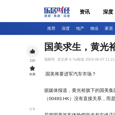
资讯
深度
推荐
深度
地产
物业
家居
国美求生，黄光
瑞财经
吴文婷
6.7w阅读
2024-06-07 11:21
220
国美将要进军汽车市场？
收藏
据媒体报道，黄光裕旗下的国美集
（00493.HK）没有直接关系，
分享