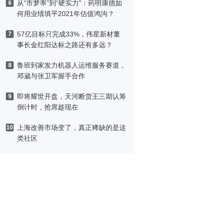
从“市梦率”到“硬实力”：药明康德如
6
何用业绩填平2021年估值鸿沟？
57亿目标只完成33%，伟星新材董
7
事长金红阳达标之路还有多远？
鲁班到家发力机器人运维服务赛道，
8
邓崴与张卫军握手合作
即将耀世开盘，天河断货王三期认筹
9
倒计时，抢席趁现在
上海改善市场变了，真正稀缺的是这
10
类社区