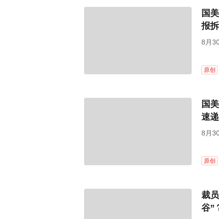
国美
报拆
8月3
未经
原创
国美
速递
8月3
未经
原创
裁员
谷”