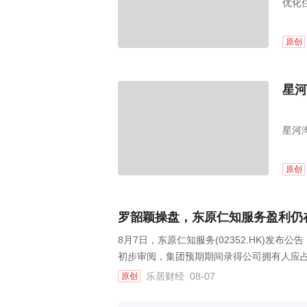
优化
原创
星河
星河
原创
罗韶颖操盘，东原仁知服务盈利仍
8月7日，东原仁知服务(02352.HK)发布
初步审阅，集团预期期间录得公司拥有人应占利
乐居财经
08-07
原创