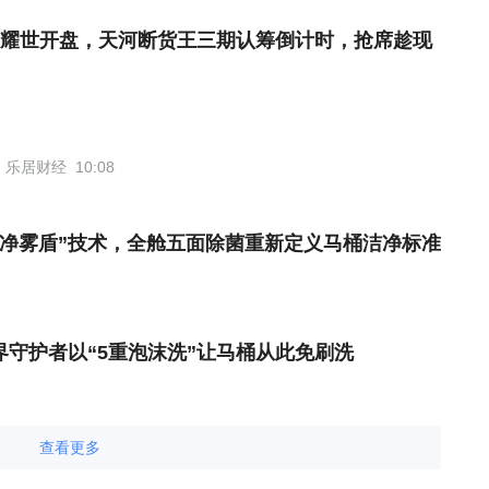
耀世开盘，天河断货王三期认筹倒计时，抢席趁现
乐居财经
10:08
“净雾盾”技术，全舱五面除菌重新定义马桶洁净标准
界守护者以“5重泡沫洗”让马桶从此免刷洗
查看更多