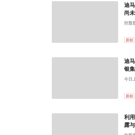
迪马
尚未
控股
息。
原创
迪马
银集
今日
议室
原创
利用
露与