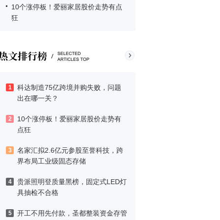
10个涨停板！爱丽家居股价走势有点
狂
科达制造75亿跨境并购失败，问题
1
出在哪一关？
10个涨停板！爱丽家居股价走势有
2
点狂
名家汇拟2.6亿元参股至誉科技，跨
3
界布局工业级固态存储
贵派照明登质量黑榜，固定式LED灯
4
具抽检不合格
开工不用先付款，圣都整装资金存管
5