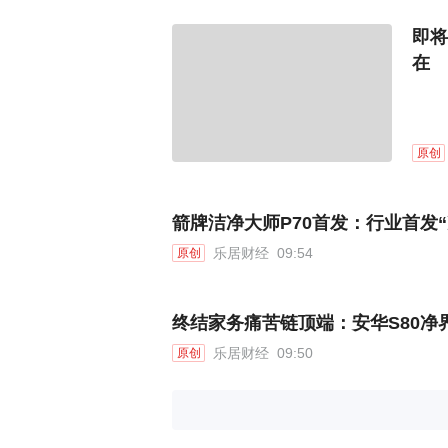
即将
在
原创
箭牌洁净大师P70首发：行业首发
乐居财经
09:54
原创
终结家务痛苦链顶端：安华S80净
乐居财经
09:50
原创