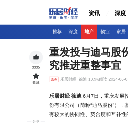
资讯
深度
推荐
深度
地产
物业
家居
重发投与迪马股
究推进重整事宜
3335
乐居财经
徐迪
13.9w阅读
2024-06-0
原创
收藏
乐居财经 徐迪
6月7日，重庆发展
份有限公司（简称“迪马股份”）
有较大的协同性、契合度和互补性
分享