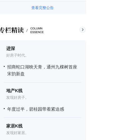
查看完整公告
进深
好房子时代。
招商蛇口湖映天青，通州九棵树首座
宋韵新盘
地产K线
发现好房子。
年度过半，碧桂园带着紧迫感
家居K线
发现好家居。