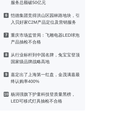
服务总额破50亿元
恺德集团竞得洪山区园林路地块，引
6
入贝好家C2M产品定位及营销服务
重庆市场监管局：飞雕电器LED球泡
7
产品抽检不合格
从行业标杆到中国名牌，兔宝宝登顶
8
国家级品牌战略高地
嘉定出了上海第一红盘，金茂满嘉最
9
终认购率400%
杨润强旗下护童科技登质量黑榜，
10
LED可移式灯具抽检不合格