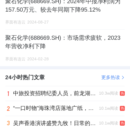
聚石化学(688669.SH)：2024年中报净利润为
157.50万元、较去年同期下降95.12%
界面有连云
2024-08-27
聚石化学(688669.SH)：市场需求疲软，2023
年营收净利下降
界面有连云
2024-02-28
24小时热门文章
更多热读
中旅投资招聘纪委人员，前龙湖副总裁胡若翔掌舵
10.3w阅读
热
“一口时物”海珠湾店落地广纸，越秀地产以“新鲜现制”商业新场景打造社区高品质生活
10.1w阅读
热
吴声香港演讲盛赞九牧！日常的小锚点变成科技突破点！
10.1w阅读
热