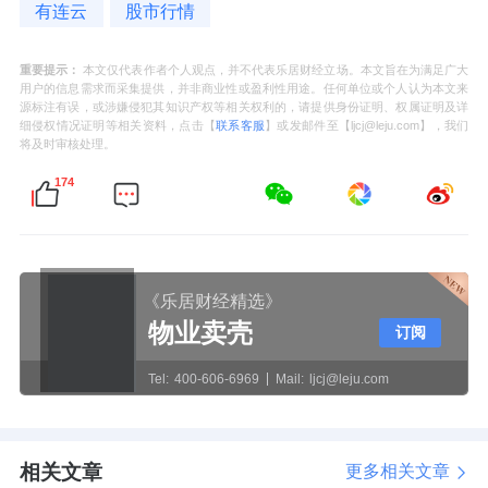
有连云
股市行情
重要提示：
本文仅代表作者个人观点，并不代表乐居财经立场。本文旨在为满足广大
用户的信息需求而采集提供，并非商业性或盈利性用途。任何单位或个人认为本文来
源标注有误，或涉嫌侵犯其知识产权等相关权利的，请提供身份证明、权属证明及详
细侵权情况证明等相关资料，点击【
联系客服
】或发邮件至【ljcj@leju.com】，我们
将及时审核处理。
174
《乐居财经精选》
物业卖壳
订阅
Tel:
400-606-6969
Mail:
ljcj@leju.com
相关文章
更多相关文章