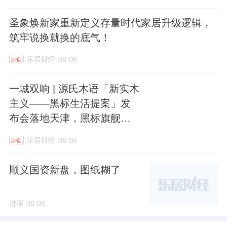
圣象焕新家重新定义存量时代家居升级逻辑，
筑牢说换就换的底气！
乐居财经
08-08
原创
一城双响 | 源氏木语「新实木
主义——黑标生活提案」发
布会落地天津，黑标旗舰店
盛大启幕
乐居财经
08-08
原创
顺义国资新盘，图纸糊了
进深
08-08