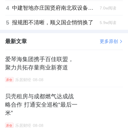
4
中建智地亦庄国贤府南北双设备平台，得房率创区域新高
7.0w阅读
5
报规图不清晰，顺义国企悄悄换了
5.9w阅读
最新文章
更多原创
爱琴海集团携手百佳联盟，
聚力共拓存量商业新赛道
乐居财经
08-08
原创
贝壳租房与成都燃气达成战
略合作 打通安全巡检“最后一
米”
乐居财经
08-08
原创