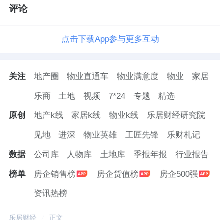
评论
点击下载App参与更多互动
关注
地产圈
物业直通车
物业满意度
物业
家居
乐商
土地
视频
7*24
专题
精选
原创
地产k线
家居k线
物业k线
乐居财经研究院
见地
进深
物业英雄
工匠先锋
乐财札记
数据
公司库
人物库
土地库
季报年报
行业报告
榜单
房企销售榜
房企货值榜
房企500强
资讯热榜
乐居财经
正文