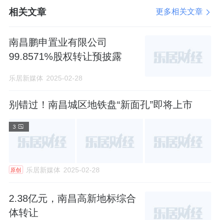
展”为指引，聚焦立德树人的根本任务、聚焦高
相关文章
更多相关文章
质量发展的根本目标、聚焦滨江片区优质资源
配置，努力在江西教育高质量发展上“走在
南昌鹏申置业有限公司
前”，在用心用情办好人民满意的教育上“勇争
99.8571%股权转让预披露
先”，在落实省会引领战略上“善作为”，奋力谱
乐居新媒体
2025-02-28
写出中国式教育现代化昌南篇章！
别错过！南昌城区地铁盘“新面孔”即将上市
来源：乐居新媒体
3
乐居新媒体
2025-02-28
原创
2.38亿元，南昌高新地标综合
体转让