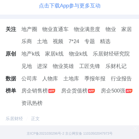
点击下载App参与更多互动
关注
地产圈
物业直通车
物业满意度
物业
家居
乐商
土地
视频
7*24
专题
精选
原创
地产k线
家居k线
物业k线
乐居财经研究院
见地
进深
物业英雄
工匠先锋
乐财札记
数据
公司库
人物库
土地库
季报年报
行业报告
榜单
房企销售榜
房企货值榜
房企500强
资讯热榜
乐居财经
正文
京ICP备2021030296号-2 京公网安备 11010502047973号