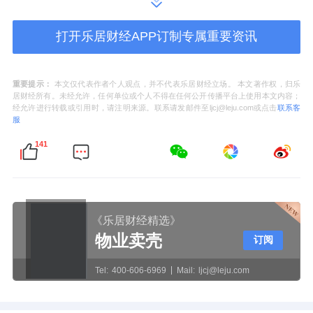
元，新建、改扩建学校4所，新增高中学位
打开乐居财经APP订制专属重要资讯
3000个、义务教育学位4440个；新建公办幼儿
园8所，增加园位2550个，并按照象湖滨江片
区城镇化进程，动态调整优化中小学校、幼儿
重要提示：
本文仅代表作者个人观点，并不代表乐居财经立场。 本文著作权，归乐
居财经所有。未经允许，任何单位或个人不得在任何公开传播平台上使用本文内容；
园网点布局。
经允许进行转载或引用时，请注明来源。联系请发邮件至ljcj@leju.com或点击
联系客
服
通过一系列措施，如期实现莲塘一中、莲塘四
141
中、莲塘三小、洪州学校象湖滨江校区进驻开
学，滨江片区教育布局已经从“纸上规划”到一
个个“落地开花”，优质教育集聚效应已开始在
《乐居财经精选》
象湖滨江片区呈现，“学在昌南”的教育品牌更
物业卖壳
订阅
加响亮。
Tel:
400-606-6969
Mail:
ljcj@leju.com
下一步，南昌县将以县委“大抓落实、聚力发