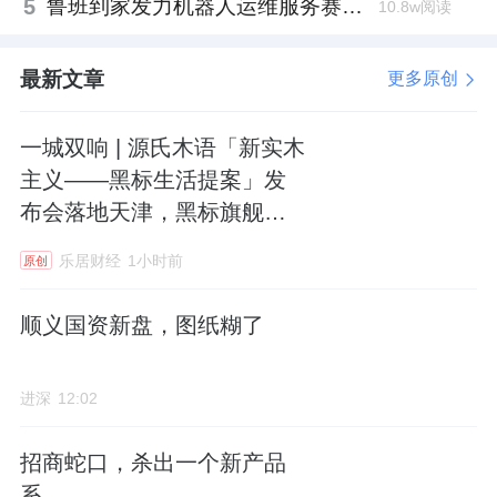
5
鲁班到家发力机器人运维服务赛道，邓崴与张卫军握手合作
10.8w阅读
最新文章
更多原创
一城双响 | 源氏木语「新实木
主义——黑标生活提案」发
布会落地天津，黑标旗舰店
盛大启幕
乐居财经
1小时前
原创
顺义国资新盘，图纸糊了
进深
12:02
招商蛇口，杀出一个新产品
系