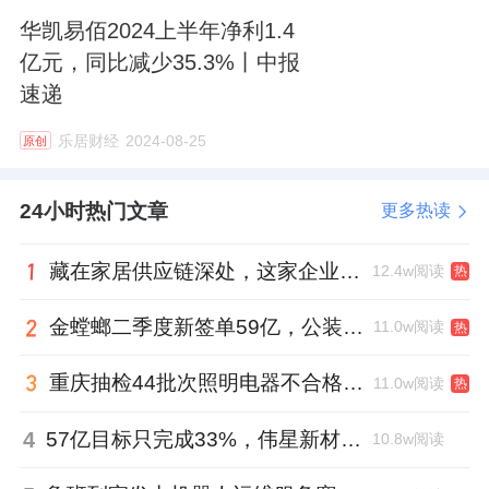
华凯易佰2024上半年净利1.4
亿元，同比减少35.3%丨中报
速递
乐居财经
2024-08-25
原创
24小时热门文章
更多热读
藏在家居供应链深处，这家企业正在悄悄转型
12.4w阅读
热
金螳螂二季度新签单59亿，公装业务贡献逾八成
11.0w阅读
热
重庆抽检44批次照明电器不合格，木林森全资子公司被点名
11.0w阅读
热
4
57亿目标只完成33%，伟星新材董事长金红阳达标之路还有多远？
10.8w阅读