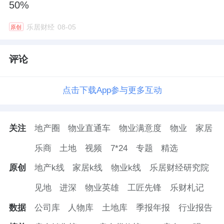
50%
乐居财经
08-05
原创
评论
点击下载App参与更多互动
关注
地产圈
物业直通车
物业满意度
物业
家居
乐商
土地
视频
7*24
专题
精选
原创
地产k线
家居k线
物业k线
乐居财经研究院
见地
进深
物业英雄
工匠先锋
乐财札记
数据
公司库
人物库
土地库
季报年报
行业报告