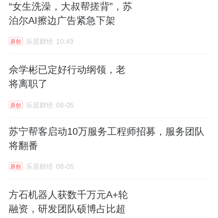
“女生洗澡，大叔帮搓背”，苏
泊尔AI擦边广告紧急下架
乐居财经
10:49
原创
佘学彬已定好行动纲领，老
将离职了
乐居财经
08-05
原创
苏宁帮客启动10万服务工程师招募，服务团队
将翻番
乐居财经
08-05
原创
方石机器人获数千万元A+轮
融资，研发团队硕博占比超