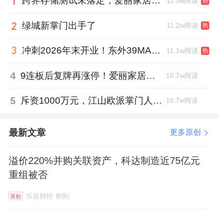
跨界存储测试未落定，爱丽家居复牌前自揭多重风险
11.3w阅读
热
绿城新掌门出手了
11.2w阅读
热
冲刺2026年末开业！东外39MALL全球招商启幕，重构东直门商圈格局
11.1w阅读
热
4
9连板后复牌再涨停！爱丽家居市盈率318倍，跨界收购案尚未落地
10.7w阅读
5
斥资1000万元，江山欧派掌门人吴水根加码创投基金
10.7w阅读
最新文章
更多原创
溢价220%并购关联资产，科达制造近75亿元
重组被否
乐居财经
刚刚
原创