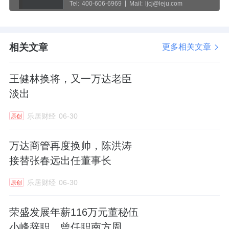
Tel:
400-606-6969
Mail:
ljcj@leju.com
相关文章
更多相关文章
王健林换将，又一万达老臣
淡出
乐居财经
06-30
原创
万达商管再度换帅，陈洪涛
接替张春远出任董事长
乐居财经
06-30
原创
荣盛发展年薪116万元董秘伍
小峰辞职，曾任职南方周