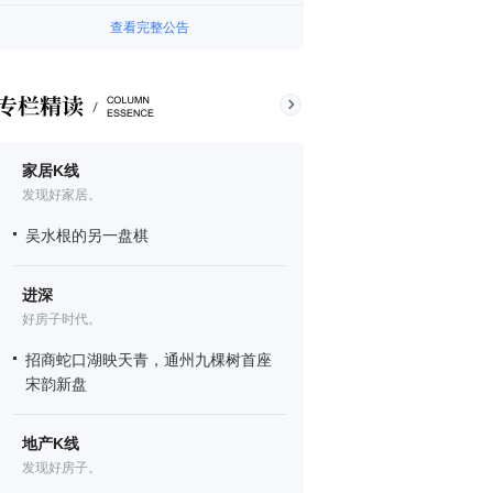
查看完整公告
家居K线
发现好家居。
吴水根的另一盘棋
进深
好房子时代。
招商蛇口湖映天青，通州九棵树首座
宋韵新盘
地产K线
发现好房子。