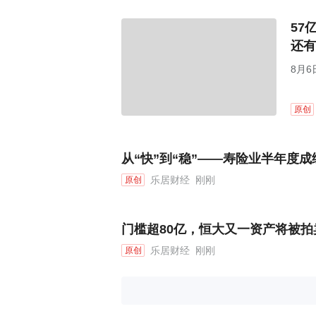
57
还有
8月6
原创
从“快”到“稳”——寿险业半年度
乐居财经
刚刚
原创
门槛超80亿，恒大又一资产将被拍
乐居财经
刚刚
原创