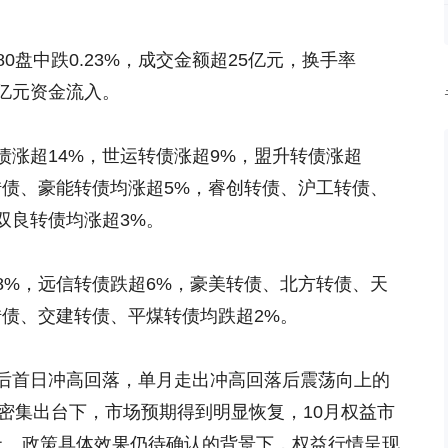
80盘中跌0.23%，成交金额超25亿元，换手率
12亿元资金流入。
涨超14%，世运转债涨超9%，盟升转债涨超
转债、豪能转债均涨超5%，睿创转债、沪工转债、
双良转债均涨超3%。
8%，远信转债跌超6%，豪美转债、北方转债、天
转债、交建转债、平煤转债均跌超2%。
后首日冲高回落，单月走出冲高回落后震荡向上的
政策密集出台下，市场预期得到明显恢复，10月权益市
上。政策具体效果仍待确认的背景下，权益行情呈现