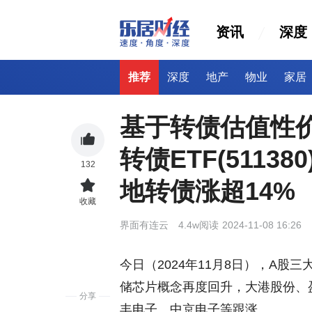
资讯
深度
推荐
深度
地产
物业
家居
基于转债估值性
转债ETF(5113
132
地转债涨超14%
收藏
界面有连云
4.4w阅读
2024-11-08 16:26
今日（2024年11月8日），A股
储
芯片
概念再度回升，大港股份、
分享
丰电子、中京电子等跟涨。