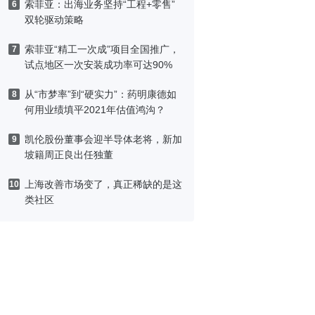
索菲亚：出海业务坚持“工程+零售”
6
双轮驱动策略
索菲亚“精工一次成”项目全国推广，
7
试点地区一次安装成功率可达90%
从“市梦率”到“硬实力”：药明康德如
8
何用业绩填平2021年估值鸿沟？
凯伦股份董事会迎半导体老将，新加
9
坡籍周正良出任独董
上海改善市场变了，真正稀缺的是这
10
类社区