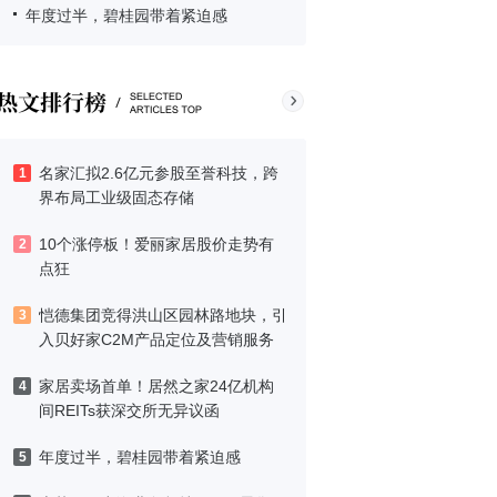
年度过半，碧桂园带着紧迫感
名家汇拟2.6亿元参股至誉科技，跨
1
界布局工业级固态存储
10个涨停板！爱丽家居股价走势有
2
点狂
恺德集团竞得洪山区园林路地块，引
3
入贝好家C2M产品定位及营销服务
家居卖场首单！居然之家24亿机构
4
间REITs获深交所无异议函
年度过半，碧桂园带着紧迫感
5