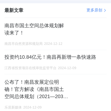
统筹安排城乡公共服务设施布局，引导城市紧
最新文章
更多原创
凑布局，完善城乡生活圈，促进职住平衡；系
统布局蓝绿开放空间，营造更加宜业宜居宜乐
南昌市国土空间总体规划解
宜游的人民城市。
读来了！
严格开发强度管控，提高土地节约集约利用水
南昌市自然资源和规划局
2024-12-12
平，统筹地上地下空间利用，有序实施城市有
投资约10.84亿元！南昌再新增一条快速路
机更新和土地综合整治。彰显城乡自然与文化
江西省投资项目在线审批监管平台
2024-12-09
特色，健全文化遗产与自然遗产空间保护机
制，
加强红色文化遗产保护
，加强对城市建筑
公布了！南昌发展定位明
高度、体量、色彩等空间要素的管控引导，保
确！官方解读《南昌市国土
护好历史城区和历史文化街区。构建文化资
空间总体规划（2021—2035
源、自然资源、景观资源整体保护的空间体
年）》
乐居新媒体
2024-12-09
系，塑造河湖环绕的滨水城市特色风貌。