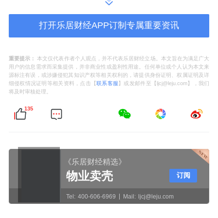
保障现代都市农业空间需求，优化鄱阳湖平
打开乐居财经APP订制专属重要资讯
原、赣抚平原特色优势
农产品
生产空间。完善
城市功能结构和空间布局，协调产业布局、综
合交通、设施配置和土地使用，优先保障先进
重要提示：
本文仅代表作者个人观点，并不代表乐居财经立场。本文旨在为满足广大
用户的信息需求而采集提供，并非商业性或盈利性用途。任何单位或个人认为本文来
制造业发展空间需求。
源标注有误，或涉嫌侵犯其知识产权等相关权利的，请提供身份证明、权属证明及详
细侵权情况证明等相关资料，点击【
联系客服
】或发邮件至【ljcj@leju.com】，我们
将及时审核处理。
强化铁路枢纽功能，完善多向联通、多式联运
135
的对外对内通道，建设安全便捷、绿色低碳的
城市综合交通体系。
统筹水利、能源、环境、通信等基础设施空
《乐居财经精选》
间，积极稳步推进“平急两用”公共基础设施建
物业卖壳
订阅
设，加强洪涝灾害防治，优化防灾减灾救灾设
Tel:
400-606-6969
Mail:
ljcj@leju.com
施区域布局，提高国土空间安全韧性。