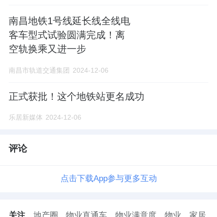
南昌地铁1号线延长线全线电
维护规划严肃性权威性。《规划》是对南昌市
客车型式试验圆满完成！离
国土空间作出的全局安排，是全市国土空间保
空轨换乘又进一步
护、开发、利用、修复的政策和总纲，必须严
格执行，任何部门和个人不得随意修改、违规
南昌市轨道交通集团
2024-12-06
变更。按照定期体检和五年一评估的要求，健
正式获批！这个地铁站更名成功
全各级各类国土空间规划实施监测评估预警机
制，将规划评估结果作为规划实施监督考核的
乐居新媒体
2024-12-06
重要依据。建立健全规划监督、执法、问责联
评论
动机制，实施规划全生命周期管理。
做好规划实施保障。江西省人民政府、自然资
点击下载App参与更多互动
源部要指导督促南昌市人民政府加强组织领
导，明确责任分工，健全工作机制，完善配套
关注
地产圈
物业直通车
物业满意度
物业
家居