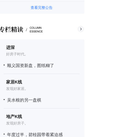
查看完整公告
进深
好房子时代。
顺义国资新盘，图纸糊了
家居K线
发现好家居。
吴水根的另一盘棋
地产K线
发现好房子。
年度过半，碧桂园带着紧迫感