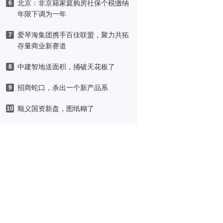
北京：非京籍家庭购房社保个税缴纳
6
年限下调为一年
爱琴海集团携手百佳联盟，聚力共拓
7
存量商业新赛道
中建智地送面积，捅破天花板了
8
招商蛇口，杀出一个新产品系
9
顺义国资新盘，图纸糊了
10