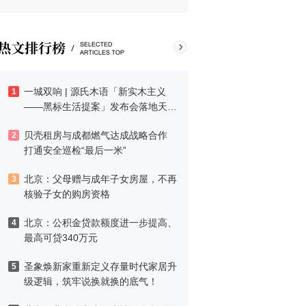
一城双响 | 源氏木语「新实木主义
1
——黑标生活提案」发布会落地天
津，黑标旗舰店盛大启幕
贝壳租房与成都燃气达成战略合作
2
打通安全巡检“最后一米”
北京：父母赠与成年子女房屋，不再
3
核验子女的购房资格
北京：公积金贷款额度进一步提高、
4
最高可贷340万元
圣象焕新家重新定义存量时代家居升
5
级逻辑，筑牢说换就换的底气！