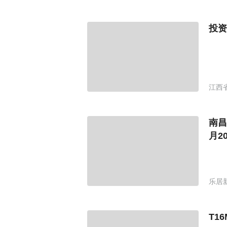
投资
江西
南昌
月2
乐居
T1