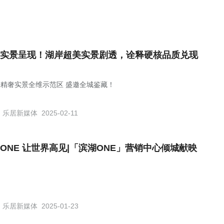
实景呈现！湖岸超美实景剧透，诠释硬核品质兑现
块精奢实景全维示范区 盛邀全城鉴藏！
乐居新媒体
2025-02-11
EONE 让世界高见|「滨湖ONE」营销中心倾城献映
乐居新媒体
2025-01-23