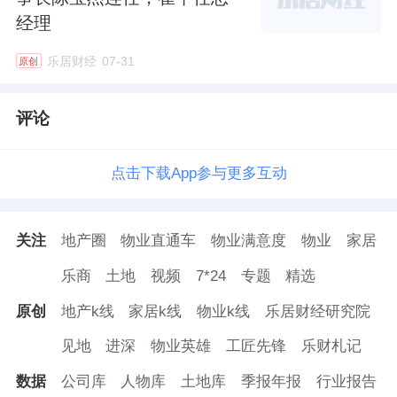
经理
乐居财经
07-31
原创
评论
点击下载App参与更多互动
关注
地产圈
物业直通车
物业满意度
物业
家居
乐商
土地
视频
7*24
专题
精选
原创
地产k线
家居k线
物业k线
乐居财经研究院
见地
进深
物业英雄
工匠先锋
乐财札记
数据
公司库
人物库
土地库
季报年报
行业报告