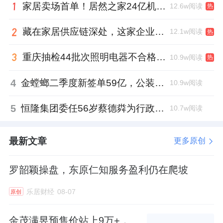
家居卖场首单！居然之家24亿机构间REITs获深交所无异议函
12.6w阅读
热
藏在家居供应链深处，这家企业正在悄悄转型
12.1w阅读
热
重庆抽检44批次照明电器不合格，木林森全资子公司被点名
10.9w阅读
热
4
金螳螂二季度新签单59亿，公装业务贡献逾八成
10.9w阅读
5
恒隆集团委任56岁蔡德粦为行政总裁、年薪2052万港元，曾任星巴克中国CEO
10.7w阅读
最新文章
更多原创
罗韶颖操盘，东原仁知服务盈利仍在爬坡
乐居财经
08-07
原创
金茂满昱预售价站上9万+，