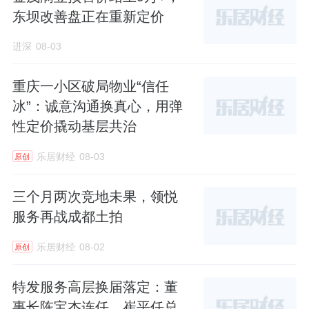
东坝改善盘正在重新定价
进深
08-03
重庆一小区破局物业“信任
冰”：诚意沟通换真心，用弹
性定价撬动基层共治
乐居财经
08-03
原创
三个月两次竞地未果，领悦
服务再战成都土拍
乐居财经
08-02
原创
特发服务高层换届落定：董
事长陈宝杰连任，崔平任总